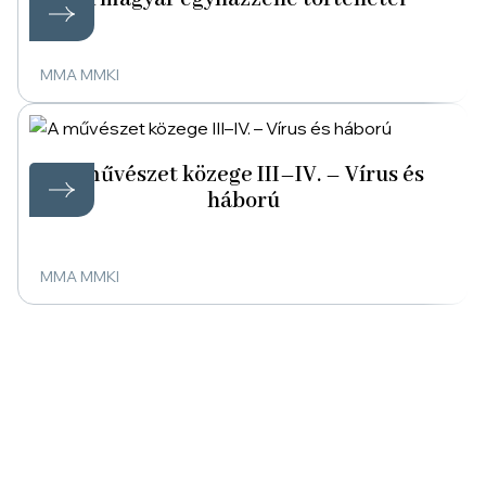
MMA MMKI
A művészet közege III–IV. – Vírus és
háború
MMA MMKI