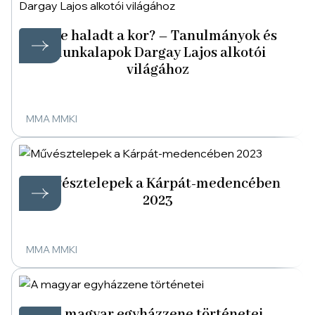
Vele haladt a kor? – Tanulmányok és
munkalapok Dargay Lajos alkotói
világához
MMA MMKI
Művésztelepek a Kárpát-medencében
2023
MMA MMKI
A magyar egyházzene történetei