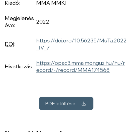
Kiadó:
MMA MMKI
Megjelenés
2022
éve:
https://doi.org/10.56235/MuTa.2022
DOI
:
_IV_7
https://opac3.mma.monguz.hu/hu/r
Hivatkozás:
ecord/-/record/MMA174568
PDF letöltése