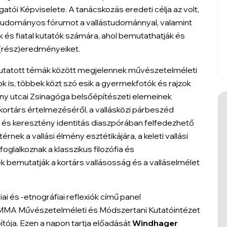
tói Képviselete. A tanácskozás eredeti célja az volt,
 tudományos fórumot a vallástudománnyal, valamint
 és fiatal kutatók számára, ahol bemutathatják és
s (rész)eredményeiket.
utatott témák között megjelennek művészetelméleti
 is, többek közt szó esik a gyermekfotók és rajzok
hány utcai Zsinagóga belsőépítészeti elemeinek
kortárs értelmezéséről, a vallásközi párbeszéd
 és keresztény identitás diaszpórában felfedezhető
érnek a vallási élmény esztétikájára, a keleti vallási
glalkoznak a klasszikus filozófia és
k bemutatják a kortárs vallásosság és a valláselmélet
ai és -etnográfiai reflexiók
című panel
z MMA Művészetelméleti és Módszertani Kutatóintézet
tója. Ezen a napon tartja előadását
Windhager