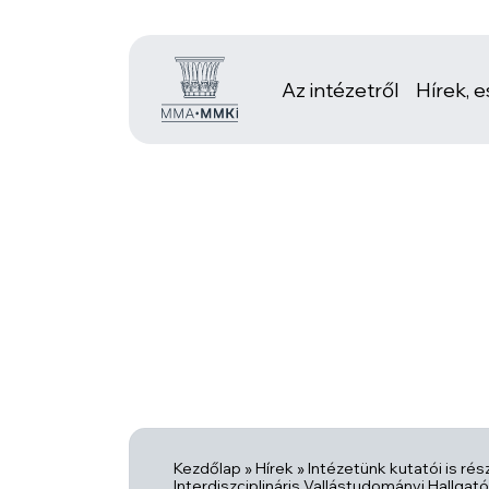
Az intézetről
Hírek, 
Kezdőlap
»
Hírek
»
Intézetünk kutatói is rész
Interdiszciplináris Vallástudományi Hallgat