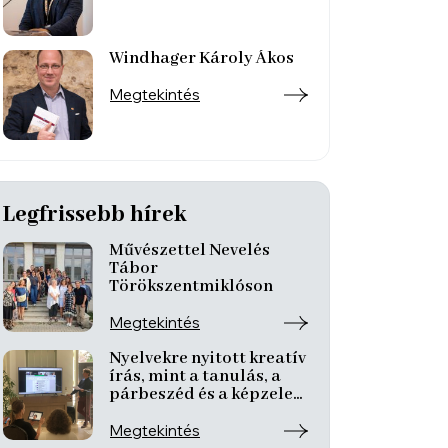
Windhager Károly Ákos
Megtekintés
Legfrissebb hírek
Művészettel Nevelés
Tábor
Törökszentmiklóson
Megtekintés
Nyelvekre nyitott kreatív
írás, mint a tanulás, a
párbeszéd és a képzelet
nyitott tere
Megtekintés