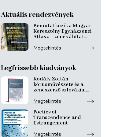
Aktuális rendezvények
Bemutatkozik a Magyar
Keresztény Egyházzenei
Atlasz – zenés áhítat
ismeretterjesztő
előadásokkal
Megtekintés
Legfrissebb kiadványok
Kodály Zoltán
kórusművészete és a
zeneszerző szlovákiai
kötődései
Megtekintés
Poetics of
Transcendence and
Estrangement
Megtekintés