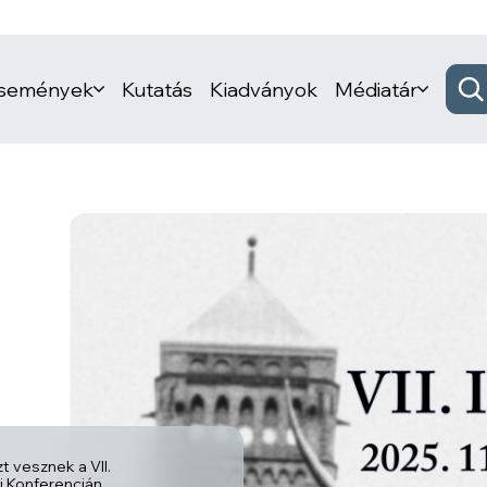
események
Kutatás
Kiadványok
Médiatár
t vesznek a VII.
ói Konferencián