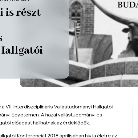
 is részt
s
Hallgatói
VII. Interdiszciplináris Vallástudományi Hallgatói
mányi Egyetemen. A hazai vallástudományi és
atói előadást hallhatnak az érdeklődők.
llgatói Konferenciát 2018 áprilisában hívta életre az