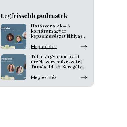
Legfrissebb podcastek
Hatásvonalak – A
kortárs magyar
képzőművészet kihívásai
és útkeresése | Csáji
László Koppány, Reining
Megtekintés
Vivien, Szurcsik József
Túl a tárgyakon: az öt
érzékszerv művészete |
Tamás Ildikó, Seregély
Mirtill, Kovách Katalin
Megtekintés