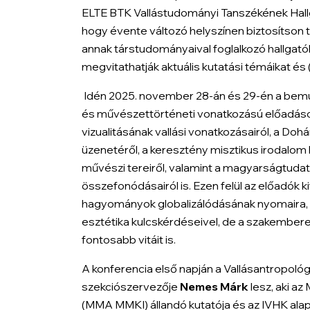
ELTE BTK Vallástudományi Tanszékének Hallga
hogy évente változó helyszínen biztosítson
annak társtudományaival foglalkozó hallgatók
megvitathatják aktuális kutatási témáikat é
Idén 2025. november 28-án és 29-én a bem
és művészettörténeti vonatkozású előadások
vizualitásának vallási vonatkozásairól, a Do
üzenetéről, a keresztény misztikus irodalom 
művészi tereiről, valamint a magyarságtudat
összefonódásairól is. Ezen felül az előadók kit
hagyományok globalizálódásának nyomaira, fo
esztétika kulcskérdéseivel, de a szakembere
fontosabb vitáit is.
A konferencia első napján a
Vallásantropológi
szekciószervezője
Nemes Márk
lesz, aki a
(MMA MMKI) állandó kutatója és az IVHK alapí