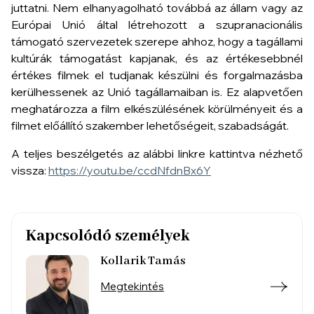
juttatni. Nem elhanyagolható továbbá az állam vagy az
Európai Unió által létrehozott a szupranacionális
támogató szervezetek szerepe ahhoz, hogy a tagállami
kultúrák támogatást kapjanak, és az értékesebbnél
értékes filmek el tudjanak készülni és forgalmazásba
kerülhessenek az Unió tagállamaiban is. Ez alapvetően
meghatározza a film elkészülésének körülményeit és a
filmet előállító szakember lehetőségeit, szabadságát.
A teljes beszélgetés az alábbi linkre kattintva nézhető
vissza:
https://youtu.be/ccdNfdnBx6Y
Kapcsolódó személyek
Kollarik Tamás
Megtekintés