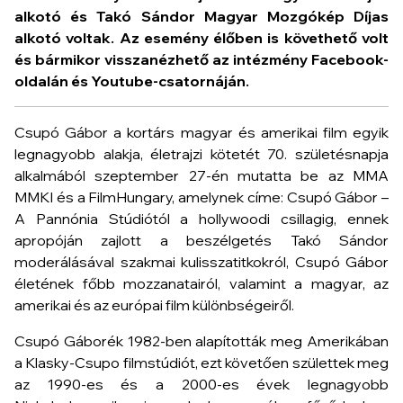
alkotó és Takó Sándor Magyar Mozgókép Díjas
alkotó voltak. Az esemény élőben is követhető volt
és bármikor visszanézhető az intézmény Facebook-
oldalán és Youtube-csatornáján.
Csupó Gábor a kortárs magyar és amerikai film egyik
legnagyobb alakja, életrajzi kötetét 70. születésnapja
alkalmából szeptember 27-én mutatta be az MMA
MMKI és a FilmHungary, amelynek címe:
Csupó Gábor –
A Pannónia Stúdiótól a hollywoodi csillagig
, ennek
apropóján zajlott a beszélgetés Takó Sándor
moderálásával szakmai kulisszatitkokról, Csupó Gábor
életének főbb mozzanatairól, valamint a magyar, az
amerikai és az európai film különbségeiről.
Csupó Gáborék 1982-ben alapították meg Amerikában
a Klasky-Csupo filmstúdiót, ezt követően születtek meg
az 1990-es és a 2000-es évek legnagyobb