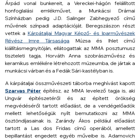
Árpád vonal bunkereit, a Vereckei-hágón felállított
honfoglalási emlékművet, a Munkácsi Drámai
Színházban pedig J.D. Salinger
Zabhegyező
című
művének színpadi adaptációját. Beregszászon részt
vettek a
Kárpátaljai Magyar Képző- és Iparművészek
Révész Imre Társasága
Múzsa és Ihlet
című
kiállításmegnyitóján, ellátogattak az MMA posztumusz
tiszteleti tagja,
Horváth Anna
szobrászművész és
keramikus emlékére létrehozott
múzeumba, de
jártak a
munkácsi várban és a Fedák Sári-kastélyban is.
A kárpátaljai összművészeti táborba meghívást kapott
Szarvas Péter
építész, az MMA levelező tagja is, aki
Ungvár építészetéről és az épített örökség
megvédéséről tartott előadást, de a vendégelőadók
mellett lehetőségük nyílt bemutatkozni az MMA
ösztöndíjasainak is. Zarándy Ákos például előadást
tartott a
Las dos Fridas
című operából, amellett
bepillantást engedett egyéb műveibe is. Adamovich