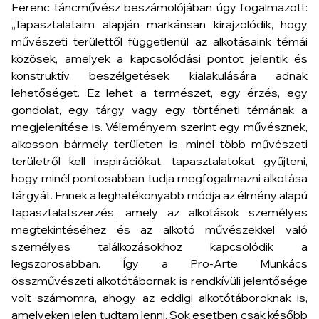
Ferenc táncművész beszámolójában úgy fogalmazott:
„Tapasztalataim alapján markánsan kirajzolódik, hogy
művészeti területtől függetlenül az alkotásaink témái
közösek, amelyek a kapcsolódási pontot jelentik és
konstruktív beszélgetések kialakulására adnak
lehetőséget. Ez lehet a természet, egy érzés, egy
gondolat, egy tárgy vagy egy történeti témának a
megjelenítése is. Véleményem szerint egy művésznek,
alkosson bármely területen is, minél több művészeti
területről kell inspirációkat, tapasztalatokat gyűjteni,
hogy minél pontosabban tudja megfogalmazni alkotása
tárgyát. Ennek a leghatékonyabb módja az élmény alapú
tapasztalatszerzés, amely az alkotások személyes
megtekintéséhez és az alkotó művészekkel való
személyes találkozásokhoz kapcsolódik a
legszorosabban. Így a Pro-Arte Munkács
összművészeti alkotótábornak is rendkívüli jelentősége
volt számomra, ahogy az eddigi alkotótáboroknak is,
amelyeken jelen tudtam lenni. Sok esetben csak később