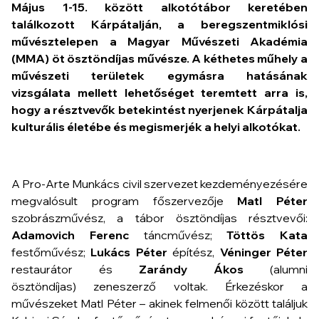
Május 1-15. között alkotótábor keretében
találkozott Kárpátalján, a beregszentmiklósi
művésztelepen a Magyar Művészeti Akadémia
(MMA) öt ösztöndíjas művésze. A kéthetes műhely a
művészeti területek egymásra hatásának
vizsgálata mellett
lehetőséget teremtett arra is,
hogy a résztvevők betekintést nyerjenek Kárpátalja
kulturális életébe és megismerjék a helyi alkotókat.
A Pro-Arte Munkács civil szervezet kezdeményezésére
megvalósult program főszervezője
Matl Péter
szobrászművész, a tábor ösztöndíjas résztvevői:
Adamovich Ferenc
táncművész;
Töttös Kata
festőművész;
Lukács Péter
építész,
Véninger Péter
restaurátor és
Zarándy Ákos
(alumni
ösztöndíjas) zeneszerző voltak. Érkezéskor a
művészeket Matl Péter – akinek felmenői között találjuk