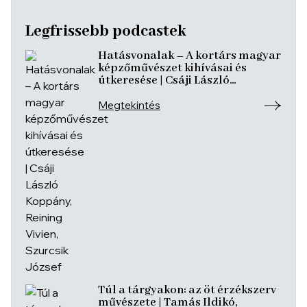
Legfrissebb podcastek
Hatásvonalak – A kortárs magyar
képzőművészet kihívásai és
útkeresése | Csáji László
Koppány, Reining Vivien, Szurcsik
József
Megtekintés
Túl a tárgyakon: az öt érzékszerv
művészete | Tamás Ildikó,