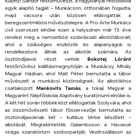
Kubinyi Sándor festőművészt, a nagybányai festőiskola
egyik alapító tagját – Munkácson, otthonában fogadta,
majd vacsora után közösen ellátogattak a
beregszentmiklósi művésztelepre.
A Pro-Arte Munkács
civil szervezet elnöke ezen a helyszínen már 13. éve
rendezi meg a nemzetközi szobrászati alkotótáborait,
ahol a szükséges eszközök és alapanyagok is
rendelkezésre állnak az alkotók számára. Az
ösztöndíjasok részt vettek
Bokotej Lóránt
festőművész kiállításmegnyitóján a Munkácsy Mihály
Magyar Házban, ahol Matl Péter bemutatta a tábor
művészeit a munkácsi közönségnek. Az alkotókhoz
csatlakozott
Mankovits Tamás
, a tokaji Magyar a
Magyarért Népfőiskolai Alapítvány kuratóriumi elnöke is.
A két hét során többek közt ellátogattak Szolyvára, ahol
az összművészeti tábor főszervezője bemutatta az
ösztöndíjasoknak két – kultikus térbe készített –
alkotását. Megtekintették Galamboson a Havasok
virága szanatórium szoborparkját, Vezérszálláson az