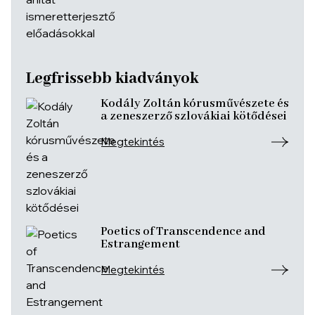
Legfrissebb kiadványok
Kodály Zoltán kórusművészete és
a zeneszerző szlovákiai kötődései
Megtekintés
Poetics of Transcendence and
Estrangement
Megtekintés