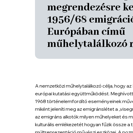
megrendezésre ke
1956/68 emigráci
Európában című
műhelytalálkozó r
A nemzetközi műhelytalálkozó célja, hogy 
európai kutatási együttműködést. Meghívott 
1968 történelemfordító eseményeinek művés
miként jeleníti meg az emigránslétet a „visegrá
az emigráns alkotók milyen műhelyeket és mé
kulturális emlékezetét hogyan fűzik össze a
múltreprezentáció művészi eszközei. A pozn