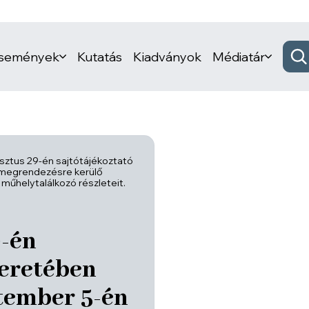
események
Kutatás
Kiadványok
Médiatár
ztus 29-én sajtótájékoztató
 megrendezésre kerülő
űhelytalálkozó részleteit.
9-én
keretében
tember 5-én