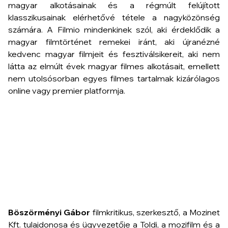
magyar alkotásainak és a régmúlt felújított
klasszikusainak elérhetővé tétele a nagyközönség
számára. A Filmio mindenkinek szól, aki érdeklődik a
magyar filmtörténet remekei iránt, aki újranézné
kedvenc magyar filmjeit és fesztiválsikereit, aki nem
látta az elmúlt évek magyar filmes alkotásait, emellett
nem utolsósorban egyes filmes tartalmak kizárólagos
online vagy premier platformja.
Böszörményi Gábor
filmkritikus, szerkesztő, a Mozinet
Kft. tulajdonosa és ügyvezetője a
Toldi, a mozifilm
és a