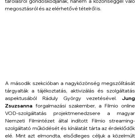
tárolásról gondoskodjanak, hanem a közönséggel való
megosztásról és az elérhetővé tételről is.
A második szekcióban a nagyközönség megszólítását
tárgyalták a tájékoztatás, aktivizálás és szolgáltatás
aspektusából Ráduly György vezetésével.
Jung
Zsuzsanna
forgalmazási szakember, a Filmio online
VOD-szolgáltatás projektmenedzsere a magyar
Nemzeti Filmintézet által indított Filmio streaming-
szolgáltató működését és kínálatát tárta az érdeklődők
elé. Mint azt elmondta, elsődleges céljuk a közelmúlt