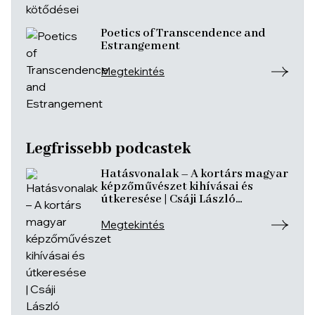
Poetics of Transcendence and
Estrangement
Megtekintés
Legfrissebb podcastek
Hatásvonalak – A kortárs magyar
képzőművészet kihívásai és
útkeresése | Csáji László
Koppány, Reining Vivien, Szurcsik
József
Megtekintés