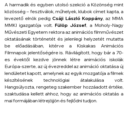
A harmadik és egyben utolsó szekció a
Közönség mint
közösség – fesztiválok, műhelyek, klubok
címet kapta, a
levezető elnök pedig
Csáji László Koppány
, az MMA
MMKI igazgatója volt.
Fülöp József
, a Moholy-Nagy
Művészeti Egyetem rektora az animációs filmművészet
oktatásának történetét és jelenlegi helyzetét mutatta
be előadásában, kitérve a Kiskakas Animációs
Filmnapok jelentőségére is. Rávilágított, hogy bár a 70-
es évektől kezdve jönnek létre animációs iskolák
Európa-szerte, az új évezreddel az animáció oktatása új
lendületet kapott, amelynek az egyik mozgatója a filmek
készítésének technológiai átalakulása volt.
Hangsúlyozta, rengeteg szakember hozzáadott értéke,
szaktudása kellett ahhoz, hogy az animációs oktatás a
mai formájában létrejöjjön és fejlődni tudjon.