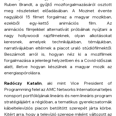
Ruben Brandt, a gyűjtő
moziforgalmazásáról osztott
meg részleteket előadásában. A Mozinet évente
nagyjából 15 filmet forgalmaz a magyar mozikban,
ezekből egy-kettő animációs film. Az
animációs filmjeikkel alternatívát próbálnak nyújtani a
nagy hollywoodi rajzfilmeknek, olyan alkotásokat
keresnek, amelyek technikájukban, témájukban,
narratívájukban eltérnek a piacot uraló stúdiófilmektől.
Beszámolt arról is, hogyan néz ki a mozifilmek
forgalmazása a jelenlegi helyzetben és a Covid-időszak
alatt, illetve hogyan készülnek a magyar mozik az
energiaspórolásra.
Radóczy Katalin
, aki mint Vice President of
Programming felel az AMC Networks International teljes
nonsport portfóliójának lineáris és nem lineáris program
stratégiájáért a régióban, a tematikus gyerekcsatornák
kábeltelevíziós piacon betöltött szerepét járta körbe.
Kitért arra, hogy a televízió szerepe miként változott az