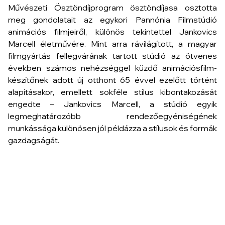
Művészeti Ösztöndíjprogram ösztöndíjasa osztotta
meg gondolatait az egykori Pannónia Filmstúdió
animációs filmjeiről, különös tekintettel Jankovics
Marcell életművére. Mint arra rávilágított, a magyar
filmgyártás fellegvárának tartott stúdió az ötvenes
években számos nehézséggel küzdő animációsfilm-
készítőnek adott új otthont 65 évvel ezelőtt történt
alapításakor, emellett sokféle stílus kibontakozását
engedte – Jankovics Marcell, a stúdió egyik
legmeghatározóbb rendezőegyéniségének
munkássága különösen jól példázza a stílusok és formák
gazdagságát.