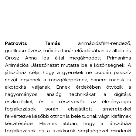
Patrovits Tamás
animációsfilm-rendező,
grafikusművész, művésztanár előadásában az általa és
Orosz Anna Ida által megálmodott Primanima
Animációs Játszóházat mutatta be a közönségnek. A
játszóház célja, hogy a gyerekek ne csupán passzív
nézői legyenek a mozgóképeknek, hanem maguk is
alkotókká váljanak. Ennek érdekében ötvözik a
hagyományos, analóg technikákat a digitális
eszközökkel, és a résztvevők az élményalapú
foglalkozások során elsajátított ismeretekkel
felvértezve később otthon is bele tudnak vágni kisfilmek
készítésébe. Hisznek abban, hogy a játszóházi
foglalkozások és a szakkörök segítségével mindenki