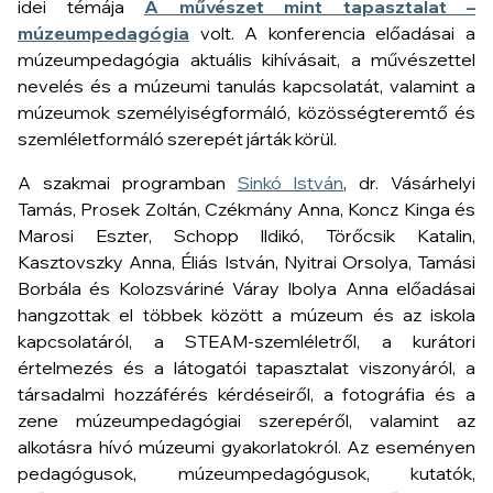
idei témája
A művészet mint tapasztalat –
múzeumpedagógia
volt. A konferencia előadásai a
múzeumpedagógia aktuális kihívásait, a művészettel
nevelés és a múzeumi tanulás kapcsolatát, valamint a
múzeumok személyiségformáló, közösségteremtő és
szemléletformáló szerepét járták körül.
A szakmai programban
Sinkó István
, dr. Vásárhelyi
Tamás, Prosek Zoltán, Czékmány Anna, Koncz Kinga és
Marosi Eszter, Schopp Ildikó, Törőcsik Katalin,
Kasztovszky Anna, Éliás István, Nyitrai Orsolya, Tamási
Borbála és Kolozsváriné Váray Ibolya Anna előadásai
hangzottak el többek között a múzeum és az iskola
kapcsolatáról, a STEAM-szemléletről, a kurátori
értelmezés és a látogatói tapasztalat viszonyáról, a
társadalmi hozzáférés kérdéseiről, a fotográfia és a
zene múzeumpedagógiai szerepéről, valamint az
alkotásra hívó múzeumi gyakorlatokról. Az eseményen
pedagógusok, múzeumpedagógusok, kutatók,