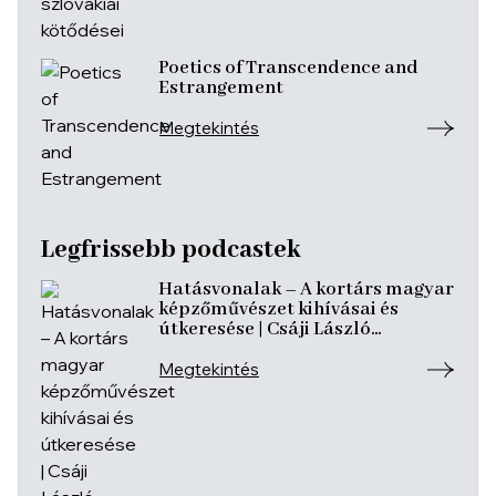
Poetics of Transcendence and
Estrangement
Megtekintés
Legfrissebb podcastek
Hatásvonalak – A kortárs magyar
képzőművészet kihívásai és
útkeresése | Csáji László
Koppány, Reining Vivien, Szurcsik
József
Megtekintés