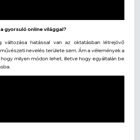
 a gyorsuló online világgal?
g változása hatással van az oktatásban létrejövő
olai művészeti nevelés területe sem. Ám a vélemények a
hogy milyen módon lehet, illetve hogy egyáltalán be
ásba.