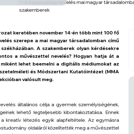
zat keretében november 14-én több mint 100 fő
velés szerepe a mai magyar társadalomban
című
 székházában. A szakemberek olyan kérdésekre
ontos a művészettel nevelés? Hogyan hatja át a
iként lehet beemelni a digitális médiumokat az
etelméleti és Módszertani Kutatóintézet (MMA
ekcióban valósult meg.
nevelés általános célja a gyermek személyiségének,
geinek lehető legteljesebb kibontakoztatása. Ennek
a kreatív létezés egyik alapfeltétele. Az egymásra
ostudomány oldaláról közelítették meg a művészettel