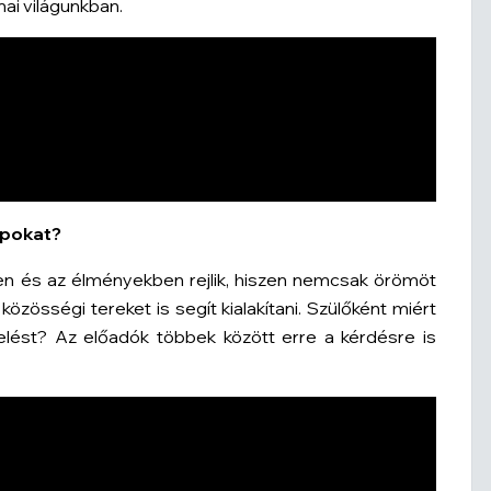
ai világunkban.
apokat?
en és az élményekben rejlik, hiszen nemcsak örömöt
özösségi tereket is segít kialakítani. Szülőként miért
velést? Az előadók többek között erre a kérdésre is