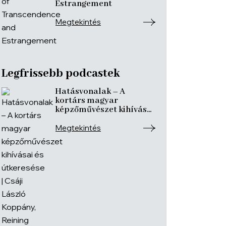
Estrangement
Megtekintés
Legfrissebb podcastek
Hatásvonalak – A
kortárs magyar
képzőművészet kihívásai
és útkeresése | Csáji
László Koppány, Reining
Megtekintés
Vivien, Szurcsik József