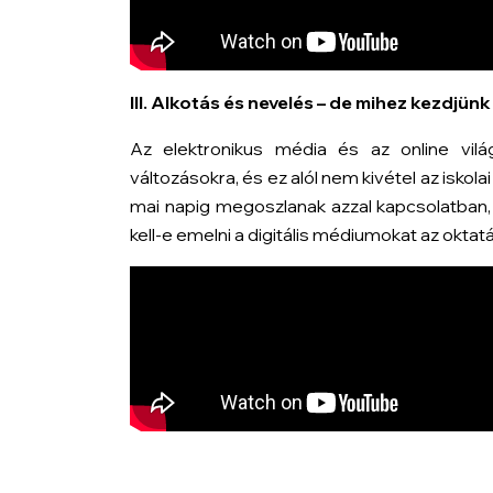
III. Alkotás és nevelés – de mihez kezdjünk
Az elektronikus média és az online vilá
változásokra, és ez alól nem kivétel az isk
mai napig megoszlanak azzal kapcsolatban, 
kell-e emelni a digitális médiumokat az oktat