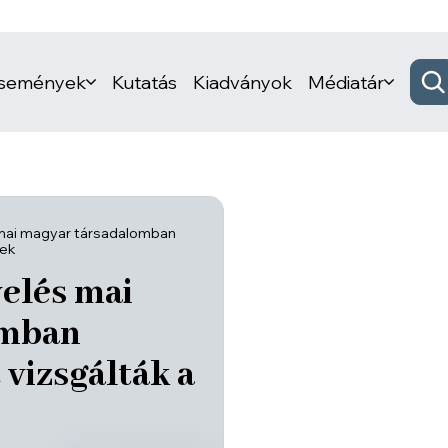
események
Kutatás
Kiadványok
Médiatár
mai magyar társadalomban
rek
elés mai
omban
 vizsgálták a