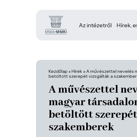
Az intézetről
Hírek, 
Kezdőlap
»
Hírek
»
A művészettel nevelés 
betöltött szerepét vizsgálták a szakembe
A művészettel nev
magyar társadal
betöltött szerepét
szakemberek