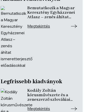
Bemutatkozik a Magyar
Keresztény Egyházzenei
Atlasz – zenés áhítat
ismeretterjesztő
előadásokkal
Megtekintés
Legfrissebb kiadványok
Kodály Zoltán
kórusművészete és a
zeneszerző szlovákiai
kötődései
Megtekintés