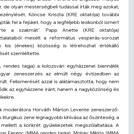
, de olyan mesterségbeli tudással írták meg azokat,
vezénylését. Köncse Kriszta (KRE oktatója) további
ták fel a fejüket, hogy a legfeljebb lexikonból ismert
rte a szakmát”. Papp Anette (KRE oktatója)
ztalataiból mesélt a református vesperás-sorozat
egy kis (énekes) közösség is létrehozhat értékálló
ését szemléltette.
rendes tagja) a kolozsvári egyházzenei biennálék
agyar zeneszerzés az elmúlt négy évtizedben az
rült. Felismerését azzal is alátámasztotta, hogy nem
ődik az egyházzene iránt, hanem a nagyközönség és
ékekre.
nek moderátora Horváth Márton Levente zeneszerző-
s liturgikus zene legnagyobb kihívása az őszinteség, a
 mellett a konkrét gyülekezetek megszólaltatása. A
zon Ferenc (MMA rendes tagja), Mohay Miklós (MMA