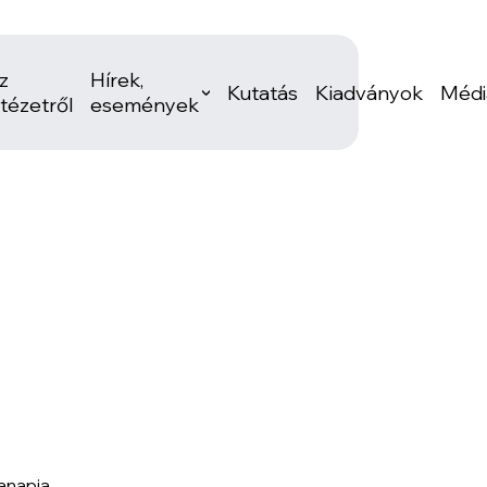
z
Hírek,
Kutatás
Kiadványok
Médi
ntézetről
események