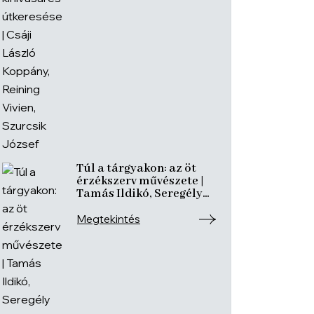
Túl a tárgyakon: az öt
érzékszerv művészete |
Tamás Ildikó, Seregély
Mirtill, Kovách Katalin
Megtekintés