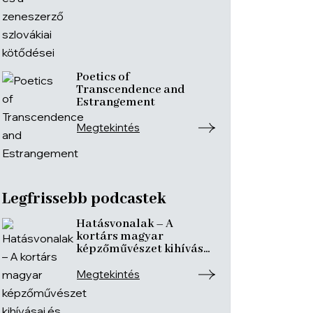
Poetics of
Transcendence and
Estrangement
Megtekintés
Legfrissebb podcastek
Hatásvonalak – A
kortárs magyar
képzőművészet kihívásai
és útkeresése | Csáji
László Koppány, Reining
Megtekintés
Vivien, Szurcsik József