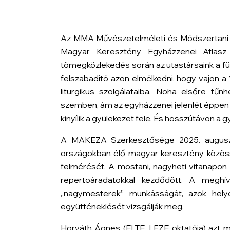
Az MMA Művészetelméleti és Módszertani 
Magyar Keresztény Egyházzenei Atlasz
tömegközlekedés során az utastársaink a fülha
felszabadító azon elmélkedni, hogy vajon a 
liturgikus szolgálataiba. Noha elsőre t
szemben, ám az egyházzenei jelenlét éppen a
kinyílik a gyülekezet fele. És hosszútávon a
A MAKEZA Szerkesztősége 2025. augusztu
országokban élő magyar keresztény közössé
felmérését. A mostani, nagyheti vitanapon 
repertoáradatokkal kezdődött. A meghív
„nagymesterek” munkásságát, azok helyé
együtténeklését vizsgálják meg.
Horváth Ágnes (ELTE, LFZE oktatója) azt 