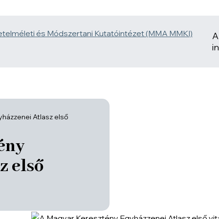
A
i
házzenei Atlasz első
ény
z első