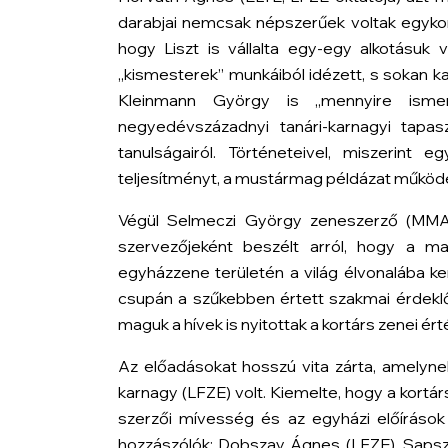
darabjai nemcsak népszerűek voltak egykor
hogy Liszt is vállalta egy-egy alkotásuk 
„kismesterek” munkáiból idézett, s sokan kap
Kleinmann György is „mennyire isme
negyedévszázadnyi tanári-karnagyi tapas
tanulságairól. Történeteivel, miszerint 
teljesítményt, a mustármag példázat működ
Végül Selmeczi György zeneszerző (MMA 
szervezőjeként beszélt arról, hogy a m
egyházzene területén a világ élvonalába ke
csupán a szűkebben értett szakmai érdekl
maguk a hívek is nyitottak a kortárs zenei ért
Az előadásokat hosszú vita zárta, amely
karnagy (LFZE) volt. Kiemelte, hogy a kortár
szerzői mívesség és az egyházi előírások
hozzászólók: Dobszay Ágnes (LFZE), Saps