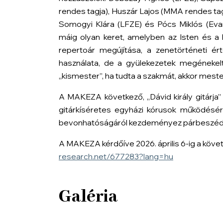
rendes tagja), Huszár Lajos (MMA rendes tag
Somogyi Klára (LFZE) és Pócs Miklós (Evan
máig olyan keret, amelyben az Isten és a
repertoár megújítása, a zenetörténeti ér
használata, de a gyülekezetek megénekel
„kismester”, ha tudta a szakmát, akkor mester
A MAKEZA következő, „Dávid király gitárja” 
gitárkíséretes egyházi kórusok működésérő
bevonhatóságáról kezdeményez párbeszéd
A MAKEZA kérdőíve 2026. április 6-ig a követk
research.net/677283?lang=hu
Galéria