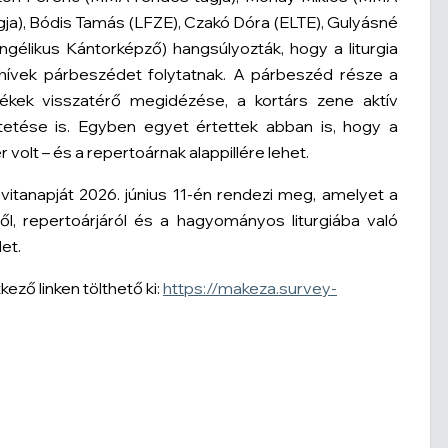
ja), Bódis Tamás (LFZE), Czakó Dóra (ELTE), Gulyásné
gélikus Kántorképző) hangsúlyozták, hogy a liturgia
 hívek párbeszédet folytatnak. A párbeszéd része a
tékek visszatérő megidézése, a kortárs zene aktív
tetése is. Egyben egyet értettek abban is, hogy a
 volt – és a repertoárnak alappillére lehet.
vitanapját 2026. június 11-én rendezi meg, amelyet a
l, repertoárjáról és a hagyományos liturgiába való
et.
ező linken tölthető ki:
https://makeza.survey-