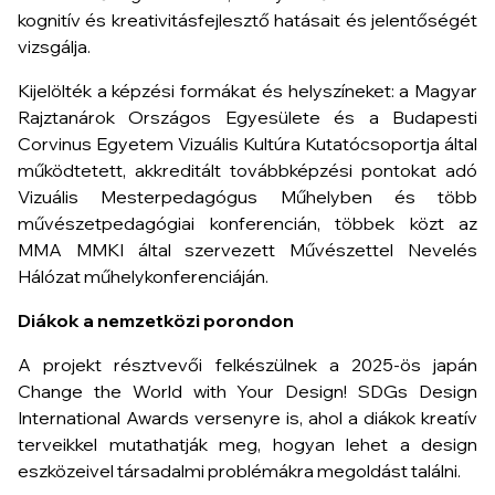
kognitív és kreativitásfejlesztő hatásait és jelentőségét
vizsgálja.
Kijelölték a képzési formákat és helyszíneket: a Magyar
Rajztanárok Országos Egyesülete és a Budapesti
Corvinus Egyetem Vizuális Kultúra Kutatócsoportja által
működtetett, akkreditált továbbképzési pontokat adó
Vizuális Mesterpedagógus Műhelyben és több
művészetpedagógiai konferencián, többek közt az
MMA MMKI által szervezett Művészettel Nevelés
Hálózat műhelykonferenciáján.
Diákok a nemzetközi porondon
A projekt résztvevői felkészülnek a 2025-ös japán
Change the World with Your Design! SDGs Design
International Awards
versenyre is, ahol a diákok kreatív
terveikkel mutathatják meg, hogyan lehet a design
eszközeivel társadalmi problémákra megoldást találni.