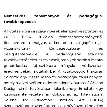
Nemzetközi tanulmányok és pedagógus-
továbbképzések
A kutatás során a szakemberek elemzést készítettek az
OECD PISA 2022-es felméréseredményeiről,
összevetve a magyar, a finn és a szingapúri rajz-,
vizuáliskultúra-, környezetkultúra- és
designtantervekkel. A pedagógusok számára
továbbképzéseket szerveznek, amelyek során a kreatív
gondolkodás fejlesztésére irányuló módszertani
eredményeket mutatják be. A kutatócsoport aktívan
dolgozik egy összehasonlító pedagógiai tanulmányon,
amely a közeljövőben az International Journal of Art and
Design című folyóiratban jelenik meg. Emellett egy
különszámtervezeten is dolgoznak az International
Journal for Education Through Art (IJETA)
szerkesztősége számára, amely a művészettel nevelés