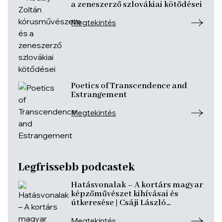
a zeneszerző szlovákiai kötődései
Megtekintés
Poetics of Transcendence and
Estrangement
Megtekintés
Legfrissebb podcastek
Hatásvonalak – A kortárs magyar
képzőművészet kihívásai és
útkeresése | Csáji László
Koppány, Reining Vivien, Szurcsik
József
Megtekintés