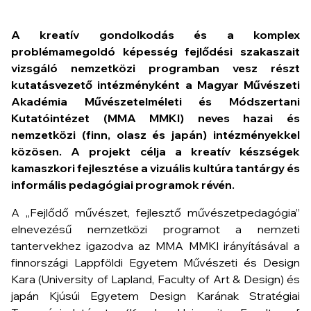
A kreatív gondolkodás és a komplex
problémamegoldó képesség fejlődési szakaszait
vizsgáló nemzetközi programban vesz részt
kutatásvezető intézményként a Magyar Művészeti
Akadémia Művészetelméleti és Módszertani
Kutatóintézet (MMA MMKI) neves hazai és
nemzetközi (finn, olasz és japán) intézményekkel
közösen. A projekt célja a kreatív készségek
kamaszkori fejlesztése a vizuális kultúra tantárgy és
informális pedagógiai programok révén.
A „
Fejlődő művészet, fejlesztő művészetpedagógia”
elnevezésű nemzetközi programot a nemzeti
tantervekhez igazodva az MMA MMKI irányításával a
finnországi Lappföldi Egyetem Művészeti és Design
Kara (University of Lapland, Faculty of Art & Design) és
japán Kjúsúi Egyetem Design Karának Stratégiai