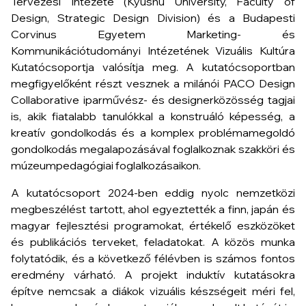
Tervezési Intézete (Kyushu University, Faculty of
Design, Strategic Design Division) és a Budapesti
Corvinus Egyetem Marketing- és
Kommunikációtudományi Intézetének Vizuális Kultúra
Kutatócsoportja valósítja meg. A kutatócsoportban
megfigyelőként részt vesznek a milánói PACO Design
Collaborative iparművész- és designerközösség tagjai
is, akik fiatalabb tanulókkal a konstruáló képesség, a
kreatív gondolkodás és a komplex problémamegoldó
gondolkodás megalapozásával foglalkoznak szakköri és
múzeumpedagógiai foglalkozásaikon.
A kutatócsoport 2024-ben eddig nyolc nemzetközi
megbeszélést tartott, ahol egyeztették a finn, japán és
magyar fejlesztési programokat, értékelő eszközöket
és publikációs terveket, feladatokat. A közös munka
folytatódik, és a következő félévben is számos fontos
eredmény várható. A projekt induktív kutatásokra
építve nemcsak a diákok vizuális készségeit méri fel,