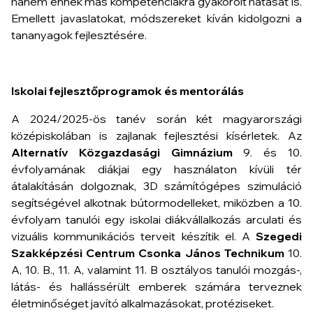
hanem ennek más kompetenciákra gyakorolt hatását is.
Emellett javaslatokat, módszereket kíván kidolgozni a
tananyagok fejlesztésére.
Iskolai fejlesztőprogramok és mentorálás
A 2024/2025-ös tanév során két magyarországi
középiskolában is zajlanak fejlesztési kísérletek. Az
Alternatív Közgazdasági Gimnázium
9. és 10.
évfolyamának diákjai egy használaton kívüli tér
átalakításán dolgoznak, 3D számítógépes szimuláció
segítségével alkotnak bútormodelleket, miközben a 10.
évfolyam tanulói egy iskolai diákvállalkozás arculati és
vizuális kommunikációs terveit készítik el. A
Szegedi
Szakképzési Centrum Csonka János Technikum
10.
A, 10. B., 11. A, valamint 11. B osztályos tanulói mozgás-,
látás- és hallássérült emberek számára terveznek
életminőséget javító alkalmazásokat, protéziseket.