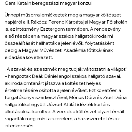
Gara Katalin beregszászi magyar konzul.
Ünnepi műsorral emlékeztek meg a magyar költészet
napjáról a II. Rákóczi Ferenc Kárpátaljai Magyar Főiskolán
is, az intézmény Esztergom termében. A rendezvény
első részében a magyar szakos hallgatók irodalmi
összeállítását hallhatták a jelenlévők, folytatásként
pedig a Magyar Művészeti Akadémia főtitkárának
előadása következett.
„A szavak és az eszmék meg tudják változtatni a világot”
– hangoztak Deák Dániel angol szakos hallgató szavai,
aki irodalomtanárt játszva a költészet helyes
értelmezésére okította a jelenlévőket. Ezt követően a
forgatókönyv szerkesztőivel, Mónus Dóra és Zsell Diána
hallgatókkal együtt József Attilát idézték kortárs
alkotásokkal karöltve. A versek a költészet olyan témáit
ragadták meg, mint a szerelem, a hazaszeretet és az
istenkeresés.