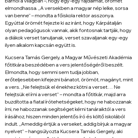
bárhol a világban –, hogy egy-egy fájdalmát, örömét
elmondhassa. „A versekben a magyar nép lelke, sorsa
van benne” – mondta a főiskola rektor asszonya.
Egyúttal örömét fejezte ki az iránt, hogy Kárpátalján
olyan pedagógusok vannak, akik fontosnak tartják, hogy
a diákok verset tanuljanak, verset szavaljanak egy-egy
ilyen alkalom kapcsán együtt is.
Kucsera Tamás Gergely, a Magyar Művészeti Akadémia
főtitkára beszédében a vers jelentőségéről beszélt.
Elmondta, hogy semmi sem tudja jobban,
erőteljesebben kifejezni bánatot, örömöt, magányt, mint
a vers. „Ne felejtsük el énekhez kötni a verset… Ne
felejtsük el írni a verset” – mondta a főtitkár, majd arra
buzdította a fiatal írótehetségeket, hogy ne habozzanak
írni, ne habozzanak segítséget kérni tanáraiktól a vers
írásához, hiszen minden jelentős író és költő iskolából
indult. „Ameddig értjük a verseket, addig bírjuk a magyar
nyelvet” – hangsúlyozta Kucsera Tamás Gergely, aki