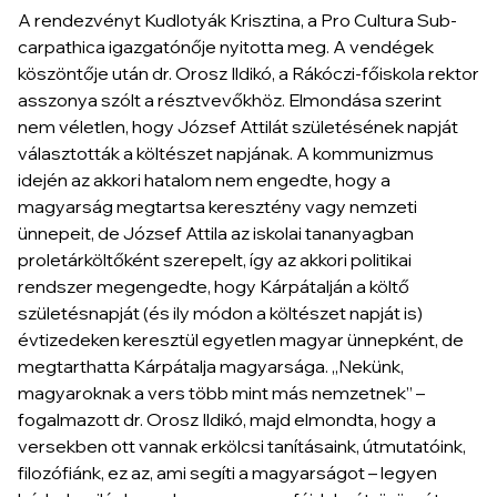
A rendezvényt Kudlotyák Krisztina, a Pro Cultura Sub­
car­pathica igazgatónője nyitotta meg. A vendégek
köszöntője után dr. Orosz Ildikó, a Rákóczi-főiskola rektor
asszonya szólt a résztvevőkhöz. Elmondása szerint
nem véletlen, hogy József Attilát születésének napját
választották a költészet napjának. A kommunizmus
idején az akkori hatalom nem engedte, hogy a
magyarság megtartsa keresztény vagy nemzeti
ünnepeit, de József Attila az iskolai tananyagban
proletárköltőként szerepelt, így az akkori politikai
rendszer megengedte, hogy Kárpátalján a költő
születésnapját (és ily módon a költészet napját is)
évtizedeken keresztül egyetlen magyar ünnepként, de
megtarthatta Kárpátalja magyarsága. „Nekünk,
magyaroknak a vers több mint más nemzetnek” –
fogalmazott dr. Orosz Ildikó, majd elmondta, hogy a
versekben ott vannak erkölcsi tanításaink, útmutatóink,
filozófiánk, ez az, ami segíti a magyarságot – legyen