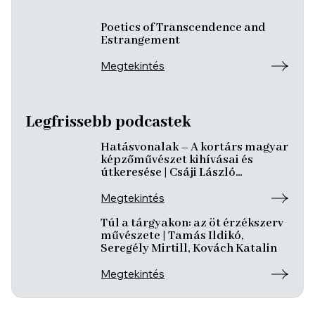
Poetics of Transcendence and
Estrangement
Megtekintés
Legfrissebb podcastek
Hatásvonalak – A kortárs magyar
képzőművészet kihívásai és
útkeresése | Csáji László
Koppány, Reining Vivien, Szurcsik
József
Megtekintés
Túl a tárgyakon: az öt érzékszerv
művészete | Tamás Ildikó,
Seregély Mirtill, Kovách Katalin
Megtekintés