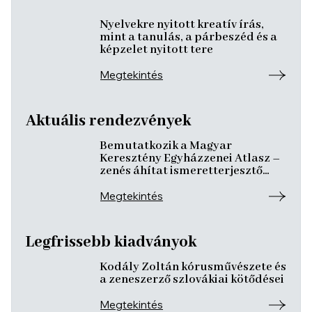
Nyelvekre nyitott kreatív írás,
mint a tanulás, a párbeszéd és a
képzelet nyitott tere
Megtekintés
Aktuális rendezvények
Bemutatkozik a Magyar
Keresztény Egyházzenei Atlasz –
zenés áhítat ismeretterjesztő
előadásokkal
Megtekintés
Legfrissebb kiadványok
Kodály Zoltán kórusművészete és
a zeneszerző szlovákiai kötődései
Megtekintés