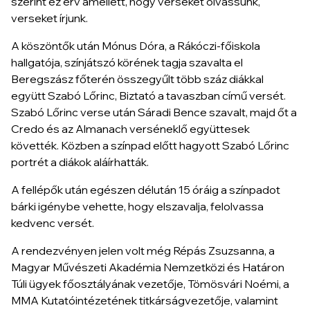
szerint ez érv amellett, hogy verseket olvassunk,
verseket írjunk.
A köszöntők után Mónus Dóra, a Rákóczi-főiskola
hallgatója, színjátszó körének tagja szavalta el
Beregszász főterén összegyűlt több száz diákkal
együtt Szabó Lőrinc,
Biztató a tavaszban
című versét.
Szabó Lőrinc verse után Sáradi Bence szavalt, majd őt a
Credo és az Almanach verséneklő együttesek
követték. Közben a színpad előtt hagyott Szabó Lőrinc
portrét a diákok aláírhatták.
A fellépők után egészen délután 15 óráig a színpadot
bárki igénybe vehette, hogy elszavalja, felolvassa
kedvenc versét.
A rendezvényen jelen volt még Répás Zsuzsanna, a
Magyar Művészeti Akadémia Nemzetközi és Határon
Túli ügyek főosztályának vezetője, Tömösvári Noémi, a
MMA Kutatóintézetének titkárságvezetője, valamint