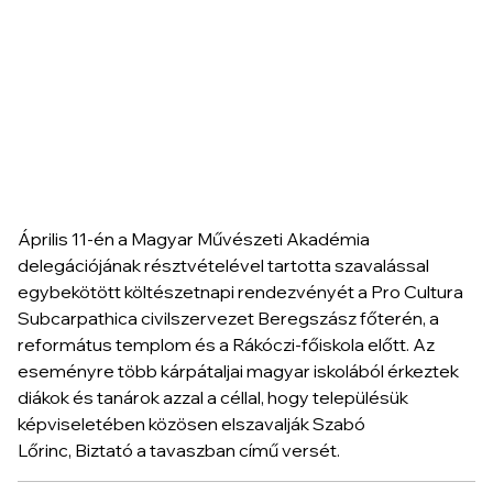
Április 11-én a Magyar Művészeti Akadémia
delegációjának résztvételével tartotta szavalással
egybekötött köl­tészetnapi rendezvényét a Pro Cultura
Sub­car­pa­thi­ca civilszervezet Beregszász főterén, a
református templom és a Rákóczi-főiskola előtt. Az
eseményre több kárpátaljai magyar iskolából érkeztek
diákok és tanárok azzal a céllal, hogy településük
képviseletében közösen elszavalják Szabó
Lőrinc,
Biztató a tavaszban
című versét.