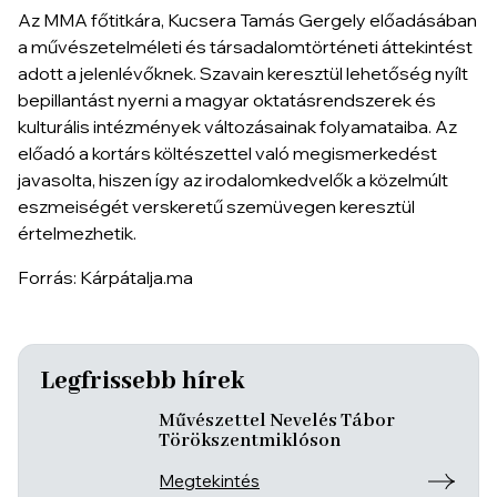
Az MMA főtitkára, Kucsera Tamás Gergely előadásában
a művészetelméleti és társadalomtörténeti áttekintést
adott a jelenlévőknek. Szavain keresztül lehetőség nyílt
bepillantást nyerni a magyar oktatásrendszerek és
kulturális intézmények változásainak folyamataiba. Az
előadó a kortárs költészettel való megismerkedést
javasolta, hiszen így az irodalomkedvelők a közelmúlt
eszmeiségét verskeretű szemüvegen keresztül
értelmezhetik.
Forrás: Kárpátalja.ma
Legfrissebb hírek
Művészettel Nevelés Tábor
Törökszentmiklóson
Megtekintés