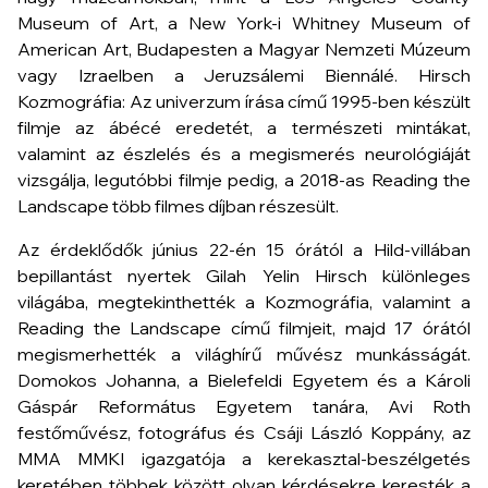
Museum of Art, a New York-i Whitney Museum of
American Art, Budapesten a Magyar Nemzeti Múzeum
vagy Izraelben a Jeruzsálemi Biennálé. Hirsch
Kozmográfia: Az univerzum írása
című 1995-ben készült
filmje az ábécé eredetét, a természeti mintákat,
valamint az észlelés és a megismerés neurológiáját
vizsgálja, legutóbbi filmje pedig, a 2018-as
Reading the
Landscape
több filmes díjban részesült.
Az érdeklődők június 22-én 15 órától a Hild-villában
bepillantást nyertek Gilah Yelin Hirsch különleges
világába, megtekinthették a
Kozmográfia,
valamint a
Reading the Landscape
című filmjeit, majd 17 órától
megismerhették a világhírű művész munkásságát.
Domokos Johanna, a Bielefeldi Egyetem és a Károli
Gáspár Református Egyetem tanára, Avi Roth
festőművész, fotográfus és Csáji László Koppány, az
MMA MMKI igazgatója a kerekasztal-beszélgetés
keretében többek között olyan kérdésekre keresték a