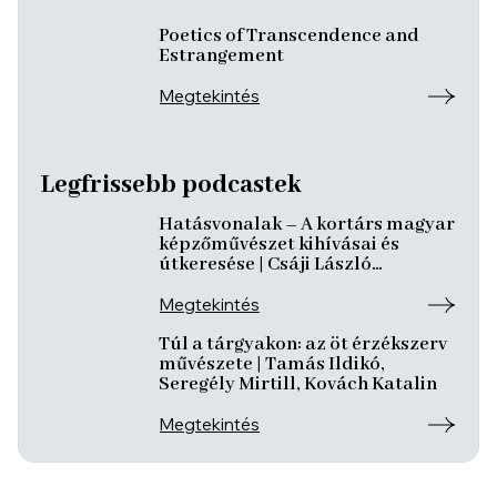
Poetics of Transcendence and
Estrangement
Megtekintés
Legfrissebb podcastek
Hatásvonalak – A kortárs magyar
képzőművészet kihívásai és
útkeresése | Csáji László
Koppány, Reining Vivien, Szurcsik
József
Megtekintés
Túl a tárgyakon: az öt érzékszerv
művészete | Tamás Ildikó,
Seregély Mirtill, Kovách Katalin
Megtekintés