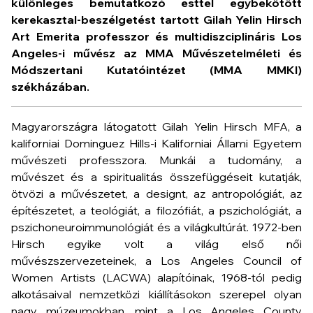
különleges bemutatkozó esttel egybekötött
kerekasztal-beszélgetést
tartott
Gilah Yelin Hirsch
Art Emerita professzor és multidiszciplináris Los
Angeles-i művész
az MMA Művészetelméleti és
Módszertani Kutatóintézet (MMA MMKI)
székházában.
Magyarországra látogatott Gilah Yelin Hirsch MFA, a
kaliforniai Dominguez Hills-i Kaliforniai Állami Egyetem
művészeti professzora. Munkái a tudomány, a
művészet és a spiritualitás összefüggéseit kutatják,
ötvözi a művészetet, a designt, az antropológiát, az
építészetet, a teológiát, a filozófiát, a pszichológiát, a
pszichoneuroimmunológiát és a világkultúrát. 1972-ben
Hirsch egyike volt a világ első női
művészszervezeteinek, a Los Angeles Council of
Women Artists (LACWA) alapítóinak, 1968-tól pedig
alkotásaival nemzetközi kiállításokon szerepel olyan
nagy múzeumokban, mint a Los Angeles County