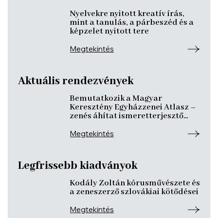
Nyelvekre nyitott kreatív írás,
mint a tanulás, a párbeszéd és a
képzelet nyitott tere
Megtekintés
Aktuális rendezvények
Bemutatkozik a Magyar
Keresztény Egyházzenei Atlasz –
zenés áhítat ismeretterjesztő
előadásokkal
Megtekintés
Legfrissebb kiadványok
Kodály Zoltán kórusművészete és
a zeneszerző szlovákiai kötődései
Megtekintés