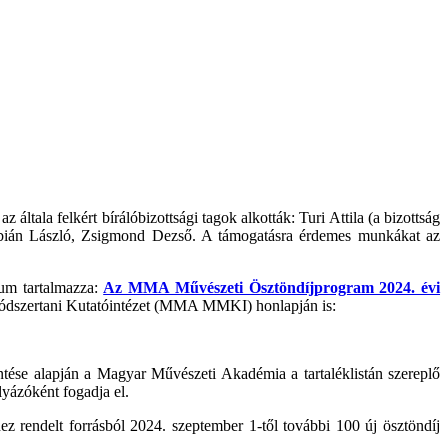
tala felkért bírálóbizottsági tagok alkották: Turi Attila (a bizottság
bián László, Zsigmond Dezső. A támogatásra érdemes munkákat az
um tartalmazza:
Az MMA Művészeti Ösztöndíjprogram 2024. évi
Módszertani Kutatóintézet (MMA MMKI) honlapján is:
ntése alapján a Magyar Művészeti Akadémia a tartaléklistán szereplő
lyázóként fogadja el.
rendelt forrásból 2024. szeptember 1-től további 100 új ösztöndíj