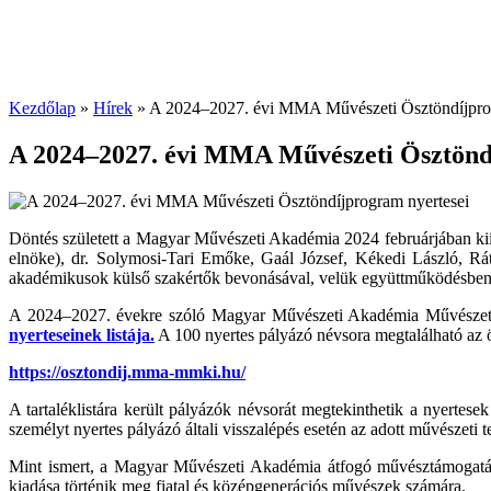
Kezdőlap
»
Hírek
»
A 2024–2027. évi MMA Művészeti Ösztöndíjprog
A 2024–2027. évi MMA Művészeti Ösztönd
Döntés született a Magyar Művészeti Akadémia 2024 februárjában kiírt 
elnöke), dr. Solymosi-Tari Emőke, Gaál József, Kékedi László,
akadémikusok külső szakértők bevonásával, velük együttműködésben b
A 2024–2027. évekre szóló Magyar Művészeti Akadémia Művészeti 
nyerteseinek listája
.
A 100 nyertes pályázó névsora megtalálható az
https://osztondij.mma-mmki.hu/
A tartaléklistára került pályázók névsorát megtekinthetik a nyerte
személyt nyertes pályázó általi visszalépés esetén az adott művészeti 
Mint ismert, a Magyar Művészeti Akadémia átfogó művésztámogatási
kiadása történik meg fiatal és középgenerációs művészek számára.