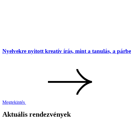
Nyelvekre nyitott kreatív írás, mint a tanulás, a párbes
Megtekintés
Aktuális rendezvények