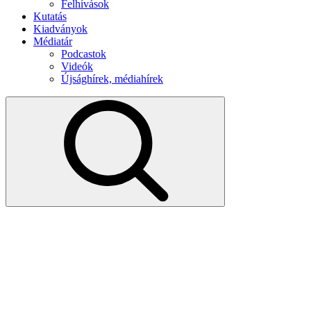
Felhívások
Kutatás
Kiadványok
Médiatár
Podcastok
Videók
Újsághírek, médiahírek