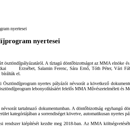
ram nyertesei
íjprogram nyertesei
ösztöndíjpályázatáról. A tíztagú döntőbizottságot az MMA elnöke és az ál
 Rátkai Erzsébet, Salamin Ferenc, Sára Ernő, Tóth Péter, Vári Fá
írálták el.
Ösztöndíjprogram nyertes pályázói névsorát a következő dokument
 ösztöndíjprogram lebonyolításáért felelős MMA Művészetelméleti és 
sek névsorát tartalmazó dokumentumban. A döntőbizottság egyhangú dö
terület kategóriájában a sorrendiséget követve, automatikusan nyertes pá
 rendszer kiépítését kezdte meg 2018-ban. Az MMA költségvetéséhez 