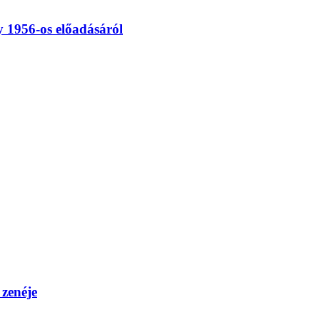
y 1956-os előadásáról
 zenéje