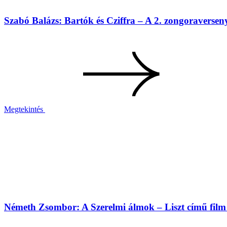
Szabó Balázs: Bartók és Cziffra – A 2. zongoraversen
Megtekintés
Németh Zsombor: A Szerelmi álmok – Liszt című film