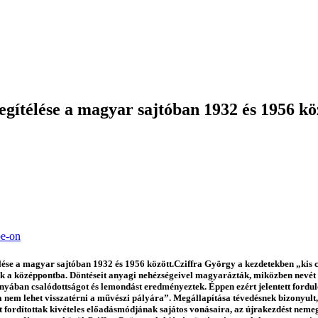
gítélése a magyar sajtóban 1932 és 1956 kö
be-on
ése a magyar sajtóban 1932 és 1956 között.Cziffra György a kezdetekben „kis 
 a középpontba. Döntéseit anyagi nehézségeivel magyarázták, miközben nevét a
ányában csalódottságot és lemondást eredményeztek. Éppen ezért jelentett fordu
va nem lehet visszatérni a művészi pályára”. Megállapítása tévedésnek bizonyul
fordítottak kivételes előadásmódjának sajátos vonásaira, az újrakezdést nemegy