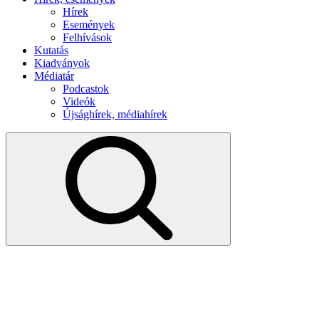
Hírek
Események
Felhívások
Kutatás
Kiadványok
Médiatár
Podcastok
Videók
Újsághírek, médiahírek