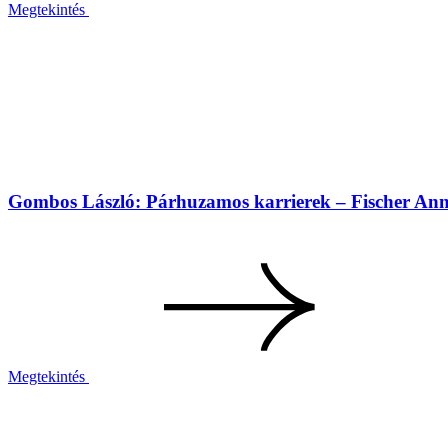
Megtekintés
Gombos László: Párhuzamos karrierek – Fischer Annie
Megtekintés