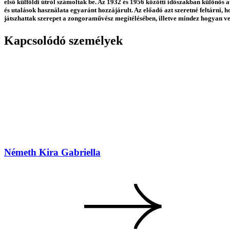
első külföldi útról számoltak be. Az 1932 és 1956 közötti időszakban különös a
és utalások használata egyaránt hozzájárult. Az előadó azt szeretné feltárni
játszhattak szerepet a zongoraművész megítélésében, illetve mindez hogyan veze
Kapcsolódó személyek
Németh Kira Gabriella