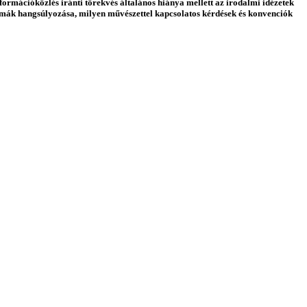
nformációközlés iránti törekvés általános hiánya mellett az irodalmi idézetek
blémák hangsúlyozása, milyen művészettel kapcsolatos kérdések és konvenciók