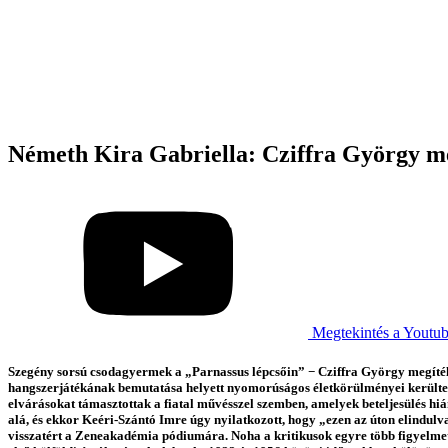
Németh Kira Gabriella: Cziffra György me
Megtekintés a Youtu
Szegény sorsú csodagyermek a „Parnassus lépcsőin” − Cziffra György megítél
hangszerjátékának bemutatása helyett nyomorúságos életkörülményei kerültek
elvárásokat támasztottak a fiatal művésszel szemben, amelyek beteljesülés hi
alá, és ekkor Keéri-Szántó Imre úgy nyilatkozott, hogy „ezen az úton elindul
visszatért a Zeneakadémia pódiumára. Noha a kritikusok egyre több figyelmet 