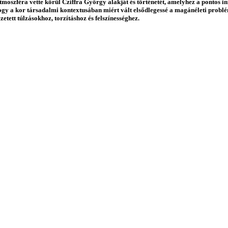
tmoszféra vette körül Cziffra György alakját és történetét, amelyhez a pontos i
, hogy a kor társadalmi kontextusában miért vált elsődlegessé a magánéleti pro
tett túlzásokhoz, torzításhoz és felszínességhez.