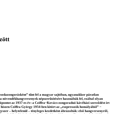
zött
csodazongorásként” tűnt fel a magyar sajtóban, ugyanakkor páratlan
 növendékhangversenyek népszerűsítésére használták fel, ezáltal olyan
lópontot az 1937-es év: a Cziffra−Kovács-zongoraduó kávéházi szerződést írt
t, hiszen Cziffra György 1954-ben kitört az „eszpresszók homályából” −
szer – helytelenül – tényleges kezdetként ábrázolták: első hangversenyről,