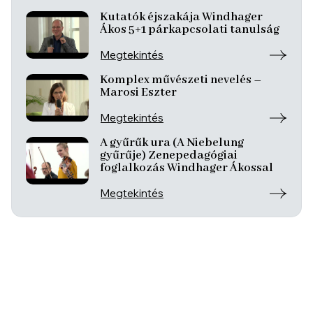
Kutatók éjszakája Windhager
Ákos 5+1 párkapcsolati tanulság
Megtekintés
Komplex művészeti nevelés –
Marosi Eszter
Megtekintés
A gyűrűk ura (A Niebelung
gyűrűje) Zenepedagógiai
foglalkozás Windhager Ákossal
Megtekintés