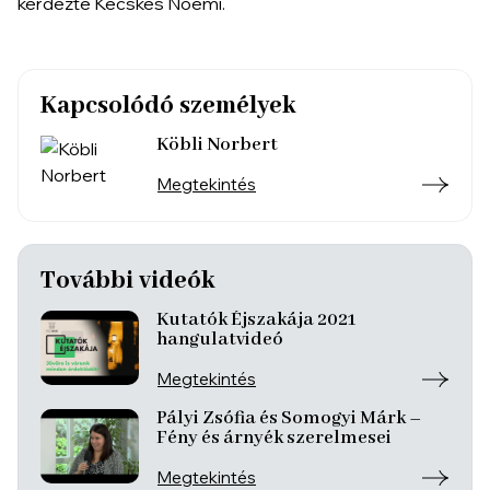
kérdezte Kecskés Noémi.
Kapcsolódó személyek
Köbli Norbert
Megtekintés
További videók
Kutatók Éjszakája 2021
hangulatvideó
Megtekintés
Pályi Zsófia és Somogyi Márk –
Fény és árnyék szerelmesei
Megtekintés