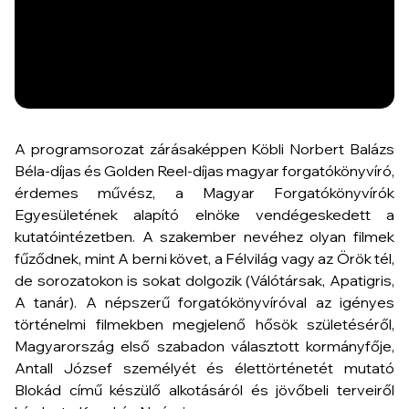
A programsorozat zárásaképpen Köbli Norbert Balázs
Béla-díjas és Golden Reel-díjas magyar forgatókönyvíró,
érdemes művész, a Magyar Forgatókönyvírók
Egyesületének alapító elnöke vendégeskedett a
kutatóintézetben. A szakember nevéhez olyan filmek
fűződnek, mint A berni követ, a Félvilág vagy az Örök tél,
de sorozatokon is sokat dolgozik (Válótársak, Apatigris,
A tanár). A népszerű forgatókönyvíróval az igényes
történelmi filmekben megjelenő hősök születéséről,
Magyarország első szabadon választott kormányfője,
Antall József személyét és élettörténetét mutató
Blokád című készülő alkotásáról és jövőbeli terveiről