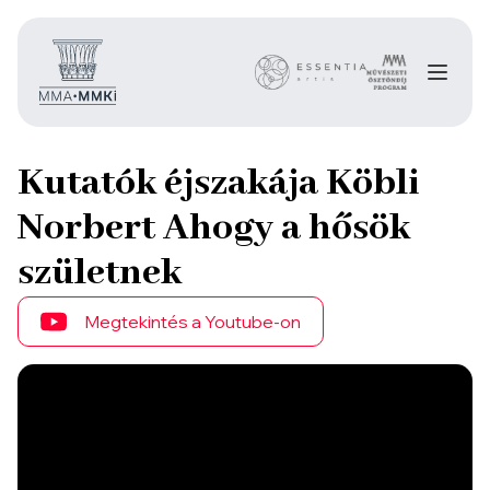
Kutatók éjszakája Köbli
Norbert Ahogy a hősök
születnek
Megtekintés a Youtube-on