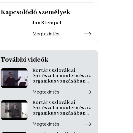
Kapcsolódó személyek
Jan Stempel
Megtekintés
További videók
Kortárs szlovákiai
építészet a modern és az
organikus vonzásában –
Wesselényi-Garay Andor
Megtekintés
Kortárs szlovákiai
építészet a modern és az
organikus vonzásában –
Krcho János előadása
Megtekintés