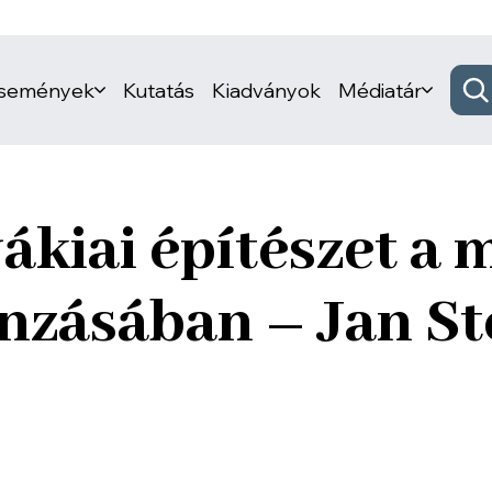
események
Kutatás
Kiadványok
Médiatár
ákiai építészet a 
nzásában – Jan S