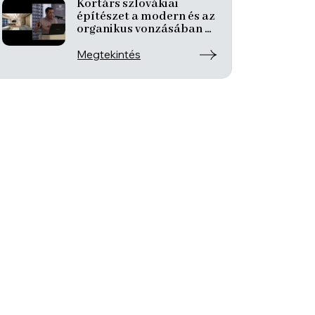
Kortárs szlovákiai
építészet a modern és az
organikus vonzásában –
Sebastian Nagy
Megtekintés