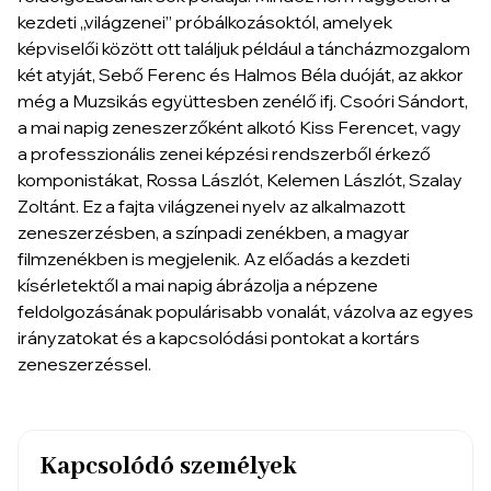
kezdeti „világzenei” próbálkozásoktól, amelyek
képviselői között ott találjuk például a táncházmozgalom
két atyját, Sebő Ferenc és Halmos Béla duóját, az akkor
még a Muzsikás együttesben zenélő ifj. Csoóri Sándort,
a mai napig zeneszerzőként alkotó Kiss Ferencet, vagy
a professzionális zenei képzési rendszerből érkező
komponistákat, Rossa Lászlót, Kelemen Lászlót, Szalay
Zoltánt. Ez a fajta világzenei nyelv az alkalmazott
zeneszerzésben, a színpadi zenékben, a magyar
filmzenékben is megjelenik. Az előadás a kezdeti
kísérletektől a mai napig ábrázolja a népzene
feldolgozásának populárisabb vonalát, vázolva az egyes
irányzatokat és a kapcsolódási pontokat a kortárs
zeneszerzéssel.
Kapcsolódó személyek