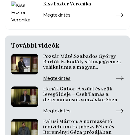
Kiss Eszter Veronika
Megtekintés
További videók
Pozsár Máté:Szabados György
Bartók és Kodály stílusjegyeinek
vehikuluma a magyar
improvizált zenében
Megtekintés
Hanák Gábor: A szűrt és szűk
levegő ideje – Cseh Tamás a
determinánsok vonzáskörében
Megtekintés
Falusi Márton: A normasértő
individuum Hajnóczy Péter és
Bereményi Géza prózájában