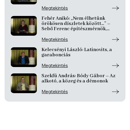
Megtekintés
Fehér Anikó: „Nem élhetünk
örökösen díszletek között…” –
Sebő Ferenc építészmérnök,
zeneszerző…
Megtekintés
Kelecsényi László: Latinovits, a
garabonciás
Megtekintés
Szekfü András: Bódy Gábor – Az
alkotó, a közeg és a démonok
Megtekintés