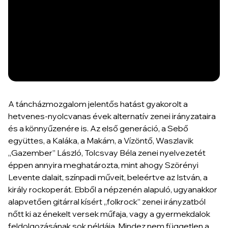
A táncházmozgalom jelentős hatást gyakorolt a
hetvenes-nyolcvanas évek alternatív zenei irányzataira
és a könnyűzenére is. Az első generáció, a Sebő
együttes, a Kaláka, a Makám, a Vízöntő, Waszlavik
„Gazember” László, Tolcsvay Béla zenei nyelvezetét
éppen annyira meghatározta, mint ahogy Szörényi
Levente dalait, színpadi műveit, beleértve az István, a
király rockoperát. Ebből a népzenén alapuló, ugyanakkor
alapvetően gitárral kísért „folkrock” zenei irányzatból
nőtt ki az énekelt versek műfaja, vagy a gyermekdalok
feldolgozásának sok példája. Mindez nem független a