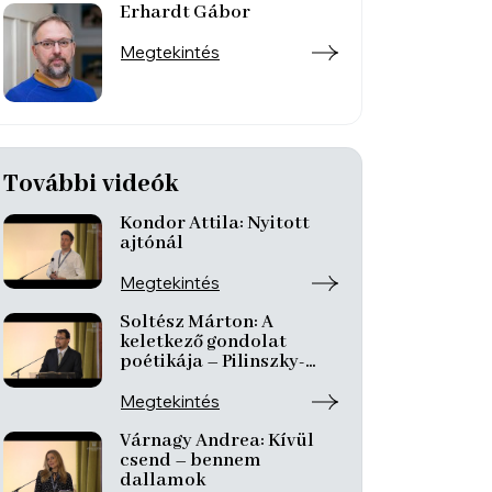
Erhardt Gábor
Megtekintés
További videók
Kondor Attila: Nyitott
ajtónál
Megtekintés
Soltész Márton: A
keletkező gondolat
poétikája – Pilinszky-
redivivus
Megtekintés
Várnagy Andrea: Kívül
csend – bennem
dallamok