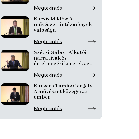
Megtekintés
Kocsis Miklós: A
művészeti intézmények
valósága
Megtekintés
Szécsi Gábor: Alkotói
narratívák és
értelmezési keretek az
online térben
Megtekintés
Kucsera Tamás Gergely:
A művészet közege: az
ember
Megtekintés