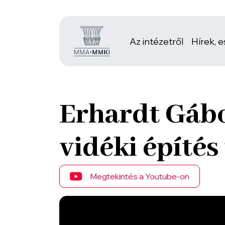
Az intézetről
Hírek, 
Erhardt Gábo
vidéki építés
Megtekintés a Youtube-on