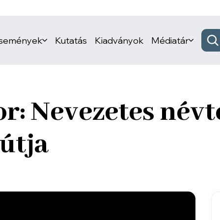
események
Kutatás
Kiadványok
Médiatár
r: Nevezetes névt
 útja