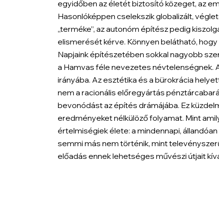
egyidőben az életét biztosító közeget, az emb
Hasonlóképpen cselekszik globalizált, végletek
„terméke”, az autonóm építész pedig kiszolgál
elismerését kérve. Könnyen belátható, hogy e
Napjaink építészetében sokkal nagyobb szer
a Hamvas féle nevezetes névtelenségnek. Az 
irányába. Az esztétika és a bürokrácia hely
nem a racionális előregyártás pénztárcabará
bevonódást az építés drámájába. Ez küzdelm
eredményeket nélkülöző folyamat. Mint amily
értelmiségiek élete: a mindennapi, álland
semmi más nem történik, mint televényszerű,
előadás ennek lehetséges művészi útjait kív