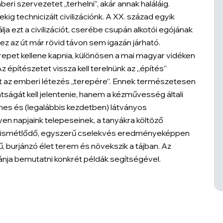
eri szervezetet „terhelni”, akár annak haláláig.
ig technicizált civilizációnk. A XX. század egyik
ja ezt a civilizációt, cserébe csupán alkotói egójának
z az út már rövid távon sem igazán járható.
epet kellene kapnia, különösen a mai magyar vidéken
építészetet vissza kell terelnünk az „építés”
ett az emberi létezés „terepére”. Ennek természetesen
tságát kell jelentenie, hanem a kézművesség általi
es és (legalábbis kezdetben) látványos
en napjaink telepeseinek, a tanyákra költöző
óan ismétlődő, egyszerű cselekvés eredményeképpen
 burjánzó élet terem és növekszik a tájban. Az
ánja bemutatni konkrét példák segítségével.