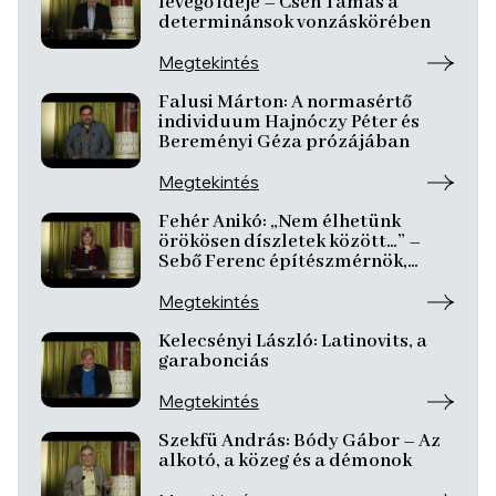
levegő ideje – Cseh Tamás a
determinánsok vonzáskörében
Megtekintés
Falusi Márton: A normasértő
individuum Hajnóczy Péter és
Bereményi Géza prózájában
Megtekintés
Fehér Anikó: „Nem élhetünk
örökösen díszletek között…” –
Sebő Ferenc építészmérnök,
zeneszerző…
Megtekintés
Kelecsényi László: Latinovits, a
garabonciás
Megtekintés
Szekfü András: Bódy Gábor – Az
alkotó, a közeg és a démonok