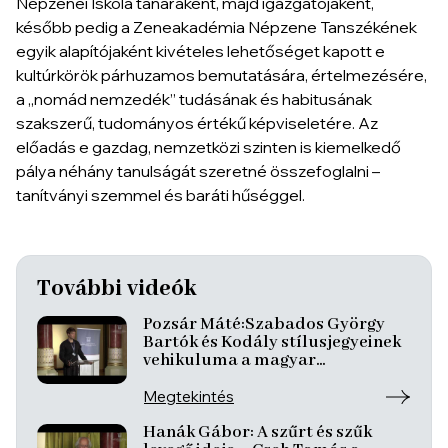
Népzenei Iskola tanáraként, majd igazgatójaként,
később pedig a Zeneakadémia Népzene Tanszékének
egyik alapítójaként kivételes lehetőséget kapott e
kultúrkörök párhuzamos bemutatására, értelmezésére,
a „nomád nemzedék” tudásának és habitusának
szakszerű, tudományos értékű képviseletére. Az
előadás e gazdag, nemzetközi szinten is kiemelkedő
pálya néhány tanulságát szeretné összefoglalni –
tanítványi szemmel és baráti hűséggel.
További videók
Pozsár Máté:Szabados György
Bartók és Kodály stílusjegyeinek
vehikuluma a magyar
improvizált zenében
Megtekintés
Hanák Gábor: A szűrt és szűk