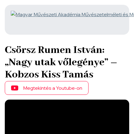
Csörsz Rumen István:
„Nagy utak vőlegénye” –
Kobzos Kiss Tamás
Megtekintés a Youtube-on