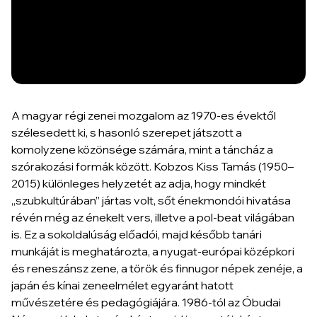
A magyar régi zenei mozgalom az 1970-es évektől
szélesedett ki, s hasonló szerepet játszott a
komolyzene közönsége számára, mint a táncház a
szórakozási formák között. Kobzos Kiss Tamás (1950–
2015) különleges helyzetét az adja, hogy mindkét
„szubkultúrában” jártas volt, sőt énekmondói hivatása
révén még az énekelt vers, illetve a pol-beat világában
is. Ez a sokoldalúság előadói, majd később tanári
munkáját is meghatározta, a nyugat-európai középkori
és reneszánsz zene, a török és finnugor népek zenéje, a
japán és kínai zeneelmélet egyaránt hatott
művészetére és pedagógiájára. 1986-tól az Óbudai