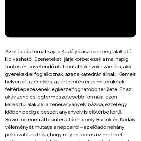
Az előadás tematikája a Kodály írásaiban megtalálható,
kiolvasható „üzeneteket” járja körbe: ezek a mai napig
fontos és követendő utat mutatnak azok számára, akik
gyerekekkel foglalkoznak, azaz a katedrán állnak. Kiemelt
helyen áll az éneklés, az értelmi és érzelmi területek
feltérképezésének legkézzelfoghatóbb területe. Ez az
aktív zenélés legtermészetesebb formája, ezen
keresztül alakul ki a zenei anyanyelv bázisa, ezzel egy
időben pedig a beszélt anyanyelv is előtérbe kerül.
Rövid történeti áttekintés után – amely Bartók és Kodály
véleményét mutatja a népdalról – az előadó néhány
példával illusztrálja, hogy milyen fontos üzeneteket