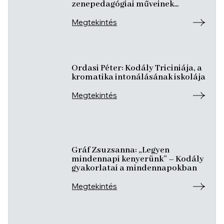
zenepedagógiai műveinek
művészi légköre
Megtekintés
Ordasi Péter: Kodály Triciniája, a
kromatika intonálásának iskolája
Megtekintés
Gráf Zsuzsanna: „Legyen
mindennapi kenyerünk” – Kodály
gyakorlatai a mindennapokban
Megtekintés