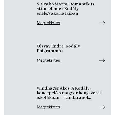
S. Szabó Márta: Romantikus
stíluselemek Kodály
énekgyakorlataiban
Megtekintés
Olsvay Endre: Kodály:
Epigrammák
Megtekintés
Windhager Ákos: A Kodály-
koncepció a magyar hangszeres
iskolákban – Tandarabok
mögöttes tartalommal
Megtekintés