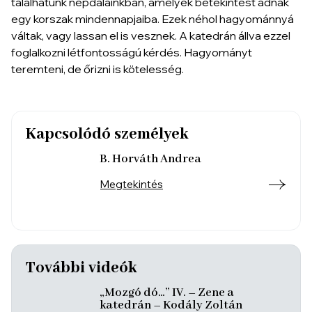
találhatunk népdalainkban, amelyek betekintést adnak
egy korszak mindennapjaiba. Ezek néhol hagyománnyá
váltak, vagy lassan el is vesznek. A katedrán állva ezzel
foglalkozni létfontosságú kérdés. Hagyományt
teremteni, de őrizni is kötelesség.
Kapcsolódó személyek
B. Horváth Andrea
Megtekintés
További videók
„Mozgó dó…” IV. – Zene a
katedrán – Kodály Zoltán