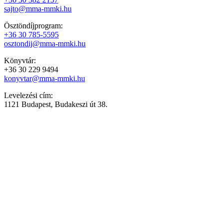
sajto@mma-mmki.hu
Ösztöndíjprogram:
+36 30 785-5595
osztondij@mma-mmki.hu
Könyvtár:
+36 30 229 9494
konyvtar@mma-mmki.hu
Levelezési cím:
1121 Budapest, Budakeszi út 38.