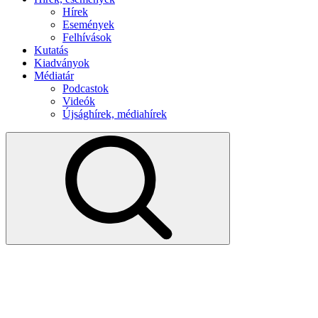
Hírek
Események
Felhívások
Kutatás
Kiadványok
Médiatár
Podcastok
Videók
Újsághírek, médiahírek