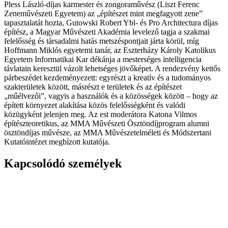
Pless László-díjas karmester és zongoraművész (Liszt Ferenc
Zeneművészeti Egyetem) az „építészet mint megfagyott zene”
tapasztalatát hozta, Gutowski Robert Ybl- és Pro Architectura díjas
építész, a Magyar Művészeti Akadémia levelező tagja a szakmai
felelősség és társadalmi hatás metszéspontjait járta körül, míg
Hoffmann Miklós egyetemi tanár, az Eszterházy Károly Katolikus
Egyetem Informatikai Kar dékánja a mesterséges intelligencia
távlatain keresztül vázolt lehetséges jövőképet. A rendezvény kettős
párbeszédet kezdeményezett: egyrészt a kreatív és a tudományos
szakterületek között, másrészt e területek és az építészet
„műélvezői”, vagyis a használók és a közösségek között – hogy az
épített környezet alakítása közös felelősségként és valódi
közügyként jelenjen meg. Az est moderátora Katona Vilmos
építészteoretikus, az MMA Művészeti Ösztöndíjprogram alumni
ösztöndíjas művésze, az MMA Művészetelméleti és Módszertani
Kutatóintézet megbízott kutatója.
Kapcsolódó személyek