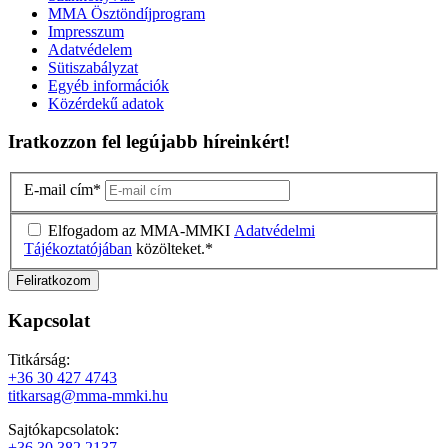
MMA Ösztöndíjprogram
Impresszum
Adatvédelem
Sütiszabályzat
Egyéb információk
Közérdekű adatok
Iratkozzon fel legújabb híreinkért!
E-mail cím
*
Elfogadom az MMA-MMKI
Adatvédelmi
Tájékoztatójában
közölteket.
*
Kapcsolat
Titkárság:
+36 30 427 4743
titkarsag@mma-mmki.hu
Sajtókapcsolatok:
+36 30 382 2137