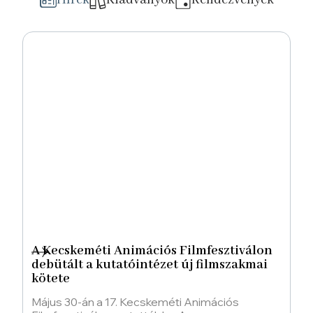
Hírek
Kiadványok
Rendezvények
A Kecskeméti Animációs Filmfesztiválon
debütált a kutatóintézet új filmszakmai
kötete
Május 30-án a 17. Kecskeméti Animációs