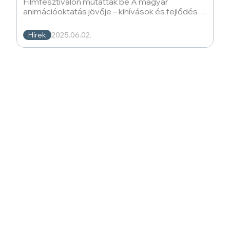
Filmfesztiválon mutatták be A magyar
animációoktatás jövője – kihívások és fejlődési
irányok című kötetet,
Hírek
2025.06.02.