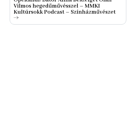
OpeRandi: Bátor Anna beszélget Oláh
Vilmos hegedűművésszel – MMKI
Kultúrsokk Podcast – Színházművészet