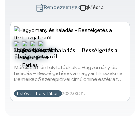
Rendezvények
Média
Hagyomány és haladás – Beszélgetés a
filmigazgatásról
Március 31-én folytatódnak a Hagyomány és
haladás – Beszélgetések a magyar filmszakma
kiemelkedő szereplőivel című online esték az
MMA Művészetelméleti
Esték a Hild-villában
2022.03.31.