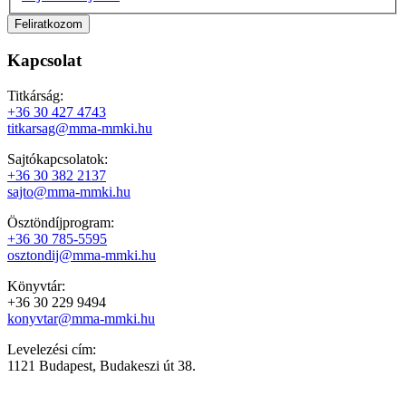
Kapcsolat
Titkárság:
+36 30 427 4743
titkarsag@mma-mmki.hu
Sajtókapcsolatok:
+36 30 382 2137
sajto@mma-mmki.hu
Ösztöndíjprogram:
+36 30 785-5595
osztondij@mma-mmki.hu
Könyvtár:
+36 30 229 9494
konyvtar@mma-mmki.hu
Levelezési cím:
1121 Budapest, Budakeszi út 38.