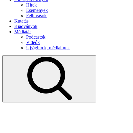
Hírek
Események
Felhívások
Kutatás
Kiadványok
Médiatár
Podcastok
Videók
Újsághírek, médiahírek