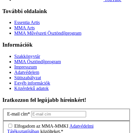
További oldalaink
Essentia Artis
MMA Arts
MMA Művészeti Ösztöndíjprogram
Információk
Szakkönyvtár
MMA Ösztöndíjprogram
Impresszum
Adatvédelem
Sütiszabályzat
Egyéb információk
Közérdekű adatok
Iratkozzon fel legújabb híreinkért!
E-mail cím
*
Elfogadom az MMA-MMKI
Adatvédelmi
Tájékoztatójában
közölteket.
*