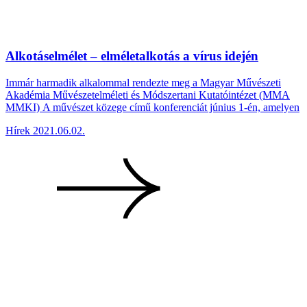
Alkotáselmélet – elméletalkotás a vírus idején
Immár harmadik alkalommal rendezte meg a Magyar Művészeti
Akadémia Művészetelméleti és Módszertani Kutatóintézet (MMA
MMKI) A művészet közege című konferenciát június 1-én, amelyen
Hírek
2021.06.02.