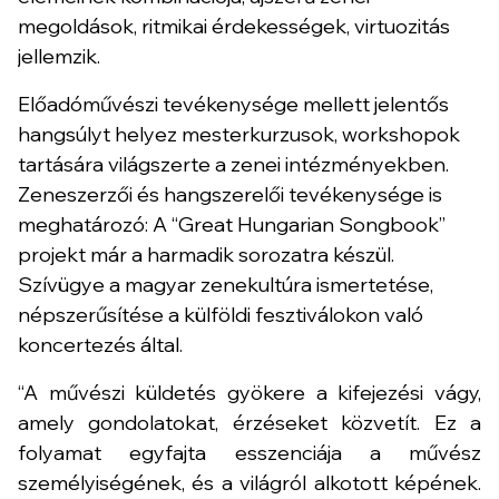
megoldások, ritmikai érdekességek, virtuozitás
jellemzik.
Előadóművészi tevékenysége mellett jelentős
hangsúlyt helyez mesterkurzusok, workshopok
tartására világszerte a zenei intézményekben.
Zeneszerzői és hangszerelői tevékenysége is
meghatározó: A “
Great Hungarian Songbook
”
projekt már a harmadik sorozatra készül.
Szívügye a magyar zenekultúra ismertetése,
népszerűsítése a külföldi fesztiválokon való
koncertezés által.
“A művészi küldetés gyökere a kifejezési vágy,
amely gondolatokat, érzéseket közvetít. Ez a
folyamat egyfajta esszenciája a művész
személyiségének, és a világról alkotott képének.