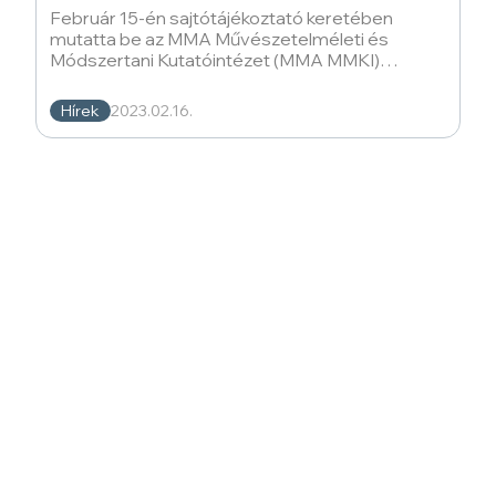
Február 15-én sajtótájékoztató keretében
mutatta be az MMA Művészetelméleti és
Módszertani Kutatóintézet (MMA MMKI)
figyelemre méltó újdonságát, az Essentia Artis
Hírek
2023.02.16.