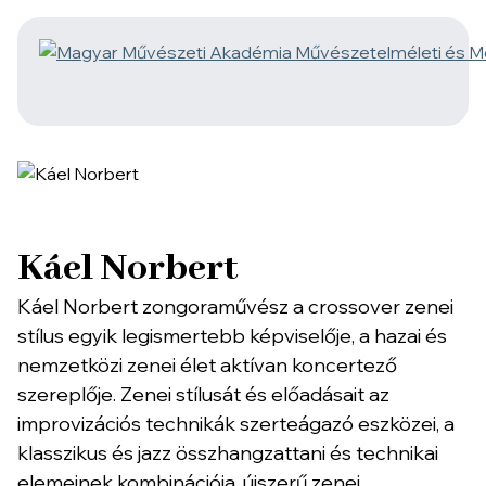
Káel Norbert
Káel Norbert zongoraművész a crossover zenei
stílus egyik legismertebb képviselője, a hazai és
nemzetközi zenei élet aktívan koncertező
szereplője. Zenei stílusát és előadásait az
improvizációs technikák szerteágazó eszközei, a
klasszikus és jazz összhangzattani és technikai
elemeinek kombinációja, újszerű zenei