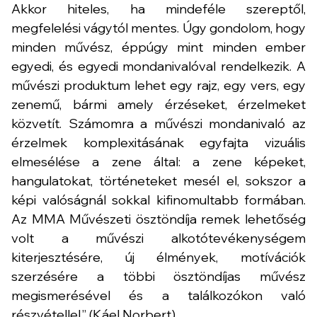
Akkor hiteles, ha mindeféle szereptől,
megfelelési vágytól mentes. Úgy gondolom, hogy
minden művész, éppúgy mint minden ember
egyedi, és egyedi mondanivalóval rendelkezik. A
művészi produktum lehet egy rajz, egy vers, egy
zenemű, bármi amely érzéseket, érzelmeket
közvetít. Számomra a művészi mondanivaló az
érzelmek komplexitásának egyfajta vizuális
elmesélése a zene által: a zene képeket,
hangulatokat, történeteket mesél el, sokszor a
képi valóságnál sokkal kifinomultabb formában.
Az MMA Művészeti ösztöndíja remek lehetőség
volt a művészi alkotótevékenységem
kiterjesztésére, új élmények, motívációk
szerzésére a többi ösztöndíjas művész
megismerésével és a találkozókon való
részvétellel.” (Káel Norbert)