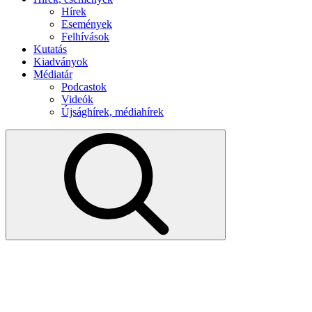
Hírek
Események
Felhívások
Kutatás
Kiadványok
Médiatár
Podcastok
Videók
Újsághírek, médiahírek