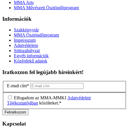
MMA Arts
MMA Művészeti Ösztöndíjprogram
Információk
Szakkönyvtár
MMA Ösztöndíjprogram
Impresszum
Adatvédelem
Sütiszabályzat
Egyéb információk
Közérdekű adatok
Iratkozzon fel legújabb híreinkért!
E-mail cím
*
Elfogadom az MMA-MMKI
Adatvédelmi
Tájékoztatójában
közölteket.
*
Kapcsolat