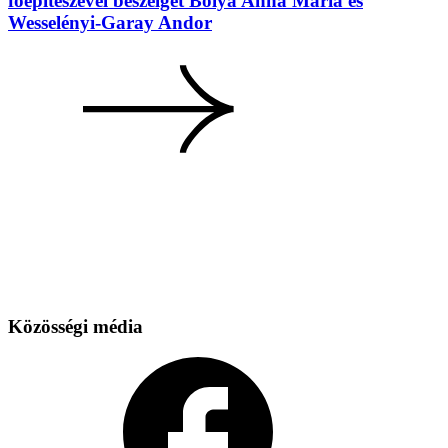
főépítészével beszélget Bólya Anna Mária és
Wesselényi-Garay Andor
Közösségi média