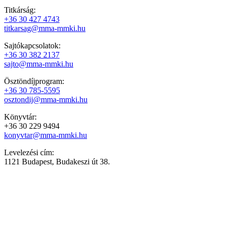
Titkárság:
+36 30 427 4743
titkarsag@mma-mmki.hu
Sajtókapcsolatok:
+36 30 382 2137
sajto@mma-mmki.hu
Ösztöndíjprogram:
+36 30 785-5595
osztondij@mma-mmki.hu
Könyvtár:
+36 30 229 9494
konyvtar@mma-mmki.hu
Levelezési cím:
1121 Budapest, Budakeszi út 38.