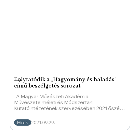
Folytatódik a „Hagyomány és haladás”
című beszélgetés sorozat
A Magyar Művészeti Akadémia
Művészetelméleti és Módszertani
Kutatóintézetének szervezésében 2021 őszén
folytatódik a „Hagyomány és haladás” című
beszélgetés sorozat.
Hírek
2021.09.29.