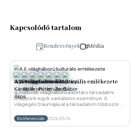
Kapcsolódó tartalom
Rendezvények
Média
A II. világháború kulturális emlékezete
A második világháború a kortárs társadalmi
önképünk egyik sarkalatos eseménye. A
világégés traumájával a társadalom többször
nézett már szembe, de
Konferenciák
2022.05.16.