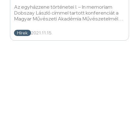
Az egyházzene történetei I. – In memoriam
Dobszay László címmel tartott konferenciát a
Magyar Művészeti Akadémia Művészetelméleti
és Módszertani Kutatóintézet
Hírek
2021.11.15.