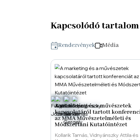
Kapcsolódó tartalom
Rendezvények
Média
A marketing és a művészetek
kapcsolatáról tartott konferenc
az MMA Művészetelméleti és
Módszertani Kutatóintézet
Kollarik Tamás, Vidnyánszky Attila és