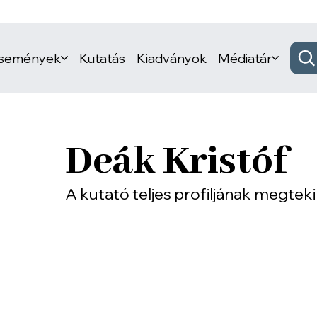
események
Kutatás
Kiadványok
Médiatár
Deák Kristóf
A kutató teljes profiljának megtek