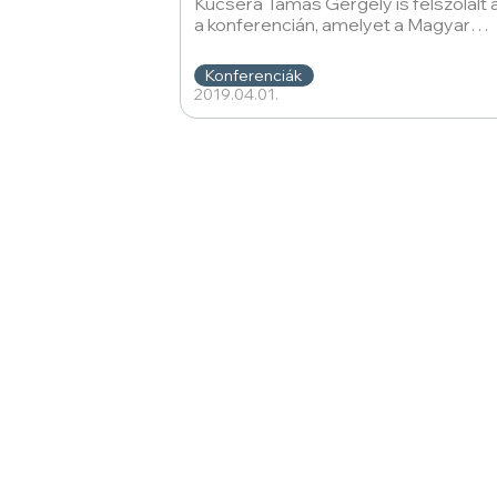
Kucsera Tamás Gergely is felszólalt 
a konferencián, amelyet a Magyar
Művészeti Akadémia Művészetelmél
és
Konferenciák
2019.04.01.