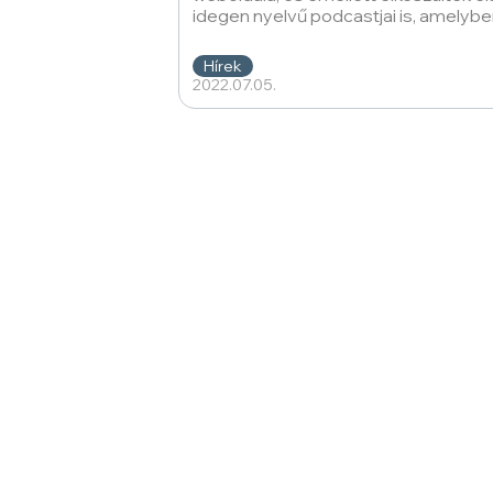
idegen nyelvű podcastjai is, amelyb
Bólya Anna Mária, az MMA
Hírek
2022.07.05.