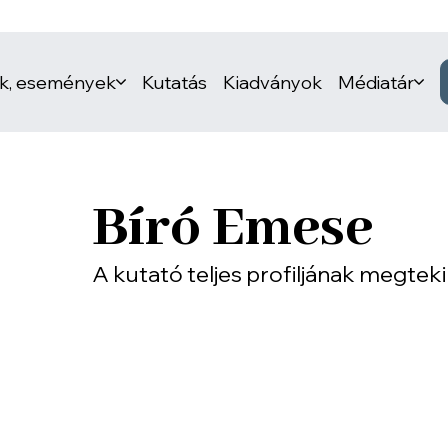
ek, események
Kutatás
Kiadványok
Médiatár
Bíró Emese
A kutató teljes profiljának megtek