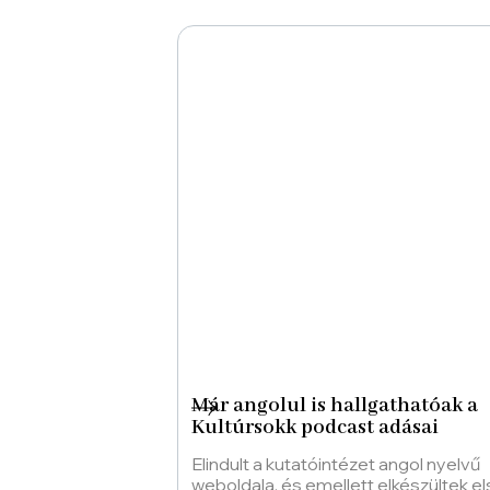
Már angolul is hallgathatóak a
Kultúrsokk podcast adásai
Elindult a kutatóintézet angol nyelvű
weboldala, és emellett elkészültek e