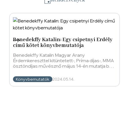
Rendezvények
Benedekffy Katalin: Egy csipetnyi Erdély
című kötet könyvbemutatója
Benedekffy Katalin Magyar Arany
Érdemkereszttel kitüntetett-, Príma díjas-, MMA
ösztöndíjas művésznő május 14-én mutatja be
az Egy csipetnyi Erdély című
Könyvbemutatók
2024.05.14.