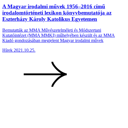
A Magyar irodalmi művek 1956–2016 című
irodalomtörténeti lexikon könyvbemutatója az
Eszterházy Károly Katolikus Egyetemen
Bemutatták az MMA Művészetelméleti és Módszertani
Kutatóintézet (MMA MMKI) műhelyében készült és az MMA
Kiadó gondozásában megjelent Magyar irodalmi művek
Hírek
2021.10.25.