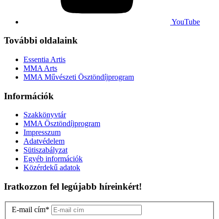
YouTube
További oldalaink
Essentia Artis
MMA Arts
MMA Művészeti Ösztöndíjprogram
Információk
Szakkönyvtár
MMA Ösztöndíjprogram
Impresszum
Adatvédelem
Sütiszabályzat
Egyéb információk
Közérdekű adatok
Iratkozzon fel legújabb híreinkért!
E-mail cím
*