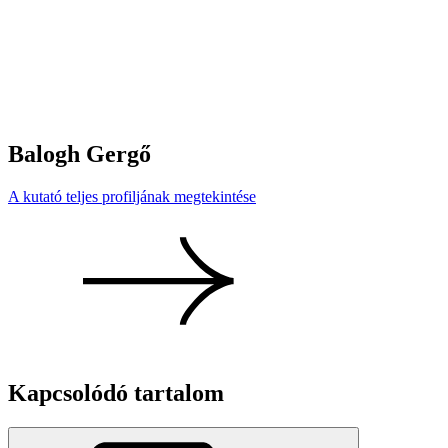
Balogh Gergő
A kutató teljes profiljának megtekintése
Kapcsolódó tartalom