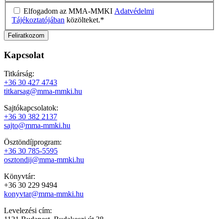
Elfogadom az MMA-MMKI
Adatvédelmi
Tájékoztatójában
közölteket.
*
Kapcsolat
Titkárság:
+36 30 427 4743
titkarsag@mma-mmki.hu
Sajtókapcsolatok:
+36 30 382 2137
sajto@mma-mmki.hu
Ösztöndíjprogram:
+36 30 785-5595
osztondij@mma-mmki.hu
Könyvtár:
+36 30 229 9494
konyvtar@mma-mmki.hu
Levelezési cím: