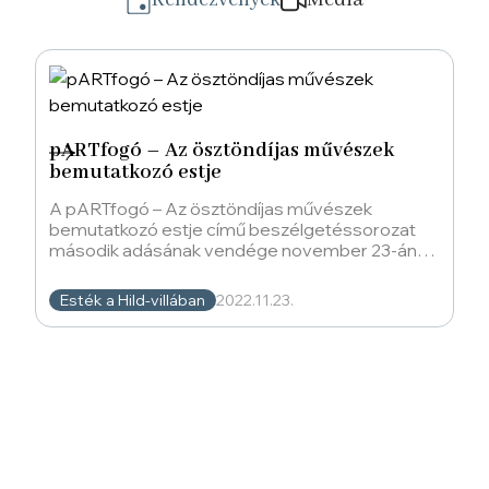
Rendezvények
Média
pARTfogó – Az ösztöndíjas művészek
bemutatkozó estje
A pARTfogó – Az ösztöndíjas művészek
bemutatkozó estje című beszélgetéssorozat
második adásának vendége november 23-án
Bucsi Réka, Andrasev Nadja és B.
Esték a Hild-villában
2022.11.23.