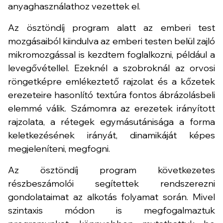
anyaghasználathoz vezettek el.
Az ösztöndíj program alatt az emberi test
mozgásaiból kiindulva az emberi testen belül zajló
mikromozgással is kezdtem foglalkozni, például a
levegővétellel. Ezeknél a szobroknál az orvosi
röngetképre emlékeztető rajzolat és a kőzetek
erezeteire hasonlító textúra fontos ábrázolásbeli
elemmé válik. Számomra az erezetek irányított
rajzolata, a rétegek egymásutánisága a forma
keletkezésének irányát, dinamikáját képes
megjeleníteni, megfogni.
Az ösztöndíj program következetes
részbeszámolói segítettek rendszerezni
gondolataimat az alkotás folyamat során. Mivel
szintaxis módon is megfogalmaztuk