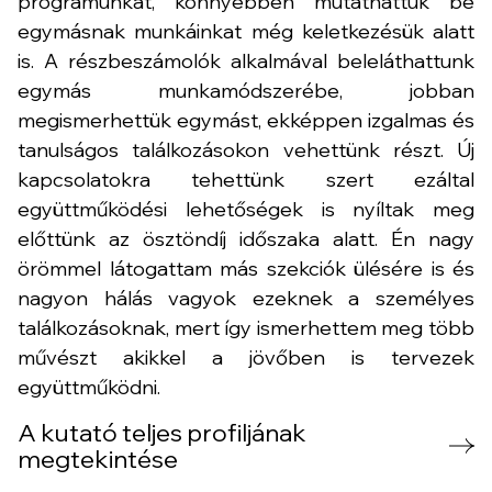
programunkat, könnyebben mutathattuk be
egymásnak munkáinkat még keletkezésük alatt
is. A részbeszámolók alkalmával beleláthattunk
egymás munkamódszerébe, jobban
megismerhettük egymást, ekképpen izgalmas és
tanulságos találkozásokon vehettünk részt. Új
kapcsolatokra tehettünk szert ezáltal
együttműködési lehetőségek is nyíltak meg
előttünk az ösztöndíj időszaka alatt. Én nagy
örömmel látogattam más szekciók ülésére is és
nagyon hálás vagyok ezeknek a személyes
találkozásoknak, mert így ismerhettem meg több
művészt akikkel a jövőben is tervezek
együttműködni.
A kutató teljes profiljának
megtekintése