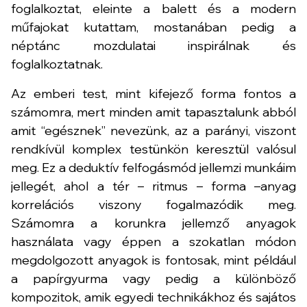
foglalkoztat, eleinte a balett és a modern
műfajokat kutattam, mostanában pedig a
néptánc mozdulatai inspirálnak és
foglalkoztatnak.
Az emberi test, mint kifejező forma fontos a
számomra, mert minden amit tapasztalunk abból
amit “egésznek” nevezünk, az a parányi, viszont
rendkívül komplex testünkön keresztül valósul
meg. Ez a deduktív felfogásmód jellemzi munkáim
jellegét, ahol a tér – ritmus – forma –anyag
korrelációs viszony fogalmazódik meg.
Számomra a korunkra jellemző anyagok
használata vagy éppen a szokatlan módon
megdolgozott anyagok is fontosak, mint például
a papírgyurma vagy pedig a különböző
kompozitok, amik egyedi technikákhoz és sajátos