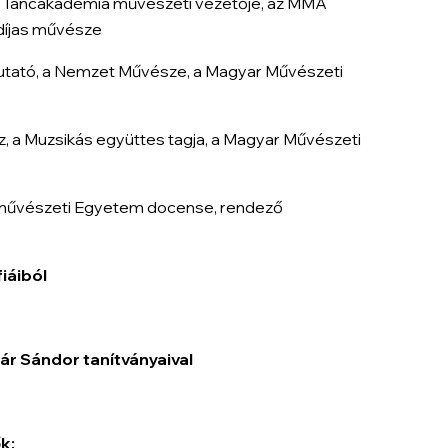
 Táncakadémia művészeti vezetője, az MMA
díjas művésze
utató, a Nemzet Művésze, a Magyar Művészeti
, a Muzsikás együttes tagja, a Magyar Művészeti
lmművészeti Egyetem docense, rendező
iáiból
ár Sándor tanítványaival
k: