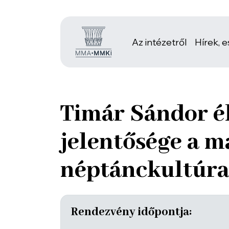
Az intézetről
Hírek, 
Timár Sándor 
jelentősége a m
néptánckultúra
Rendezvény időpontja: