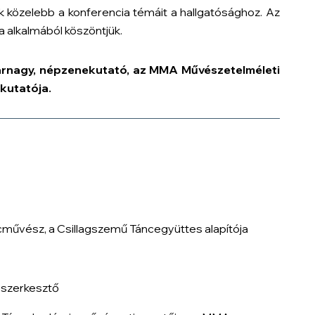
 közelebb a konferencia témáit a hallgatósághoz. Az
 alkalmából köszöntjük.
arnagy, népzenekutató, az MMA Művészetelméleti
kutatója.
cművész, a Csillagszemű Táncegyüttes alapítója
 szerkesztő