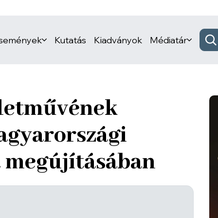
események
Kutatás
Kiadványok
Médiatár
életművének
agyarországi
 megújításában