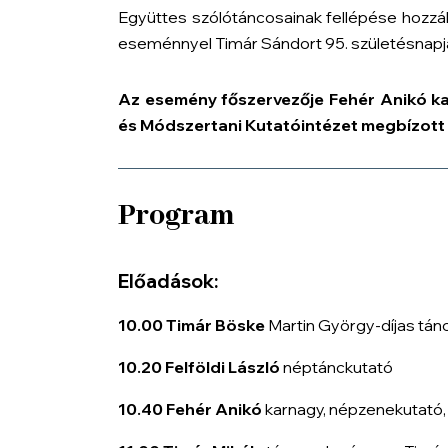
Együttes szólótáncosainak fellépése hozzák
eseménnyel Timár Sándort 95. születésnapja
Az esemény főszervezője
Fehér Anikó k
és Módszertani Kutatóintézet megbízott 
Program
Előadások:
10.00 Timár Böske
Martin György-díjas tán
10.20 Felföldi László
néptánckutató
10.40 Fehér Anikó
karnagy, népzenekutató,