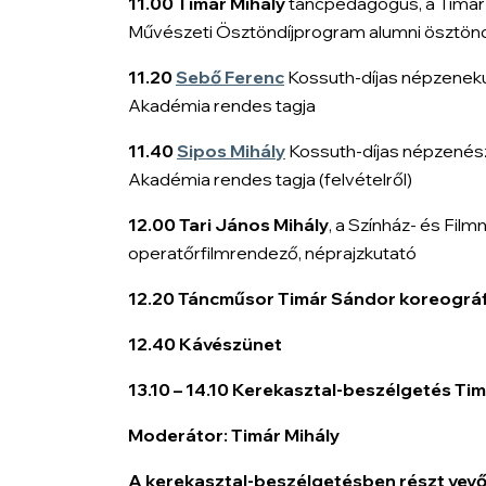
11.00 Timár Mihály
táncpedagógus, a Timár
Művészeti Ösztöndíjprogram alumni ösztön
11.20
Sebő Ferenc
Kossuth-díjas népzenek
Akadémia rendes tagja
11.40
Sipos Mihály
Kossuth-díjas népzenész
Akadémia rendes tagja (felvételről)
12.00 Tari János Mihály
, a Színház- és Fi
operatőrfilmrendező, néprajzkutató
12.20 Táncműsor Timár Sándor koreográf
12.40 Kávészünet
13.10 – 14.10 Kerekasztal-beszélgetés Tim
Moderátor: Timár Mihály
A kerekasztal-beszélgetésben részt vevő