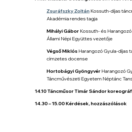
Zsuráfszky Zoltán
Kossuth-díjas tán
Akadémia rendes tagja
Mihályi Gábor
Kossuth- és Harangozó 
Állami Népi Együttes vezetője
Végső Miklós
Harangozó Gyula-díjas 
címzetes docense
Hortobágyi Gyöngyvér
Harangozó Gyu
Táncművészeti Egyetem Néptánc Tans
14.10 Táncműsor Timár Sándor koreográf
14.30 – 15.00 Kérdések, hozzászólások