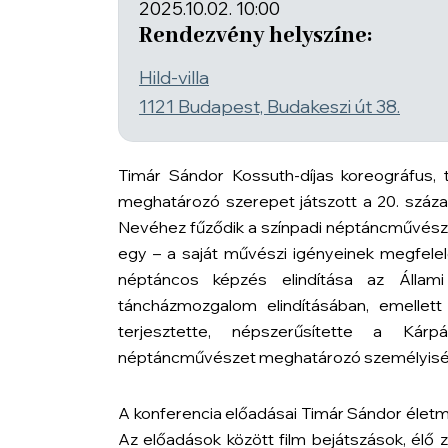
2025.10.02. 10:00
Rendezvény helyszíne:
Hild-villa
1121 Budapest, Budakeszi út 38.
Timár Sándor Kossuth-díjas koreográfus,
meghatározó szerepet játszott a 20. száz
Nevéhez fűződik a színpadi néptáncművészetet
egy – a saját művészi igényeinek megfelel
néptáncos képzés elindítása az Állami
táncházmozgalom elindításában, emellett
terjesztette, népszerűsítette a Kár
néptáncművészet meghatározó személyiségei 
A konferencia előadásai Timár Sándor életm
Az előadások között film bejátszások, élő 