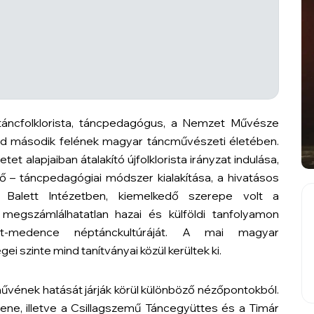
 táncfolklorista, táncpedagógus, a Nemzet Művésze
ad második felének magyar táncművészeti életében.
 alapjaiban átalakító újfolklorista irányzat indulása,
ő – táncpedagógiai módszer kialakítása, a hivatásos
 Balett Intézetben, kiemelkedő szerepe volt a
 megszámlálhatatlan hazai és külföldi tanfolyamon
pát-medence néptánckultúráját. A mai magyar
szinte mind tanítványai közül kerültek ki.
űvének hatását járják körül különböző nézőpontokból.
zene, illetve a Csillagszemű Táncegyüttes és a Timár