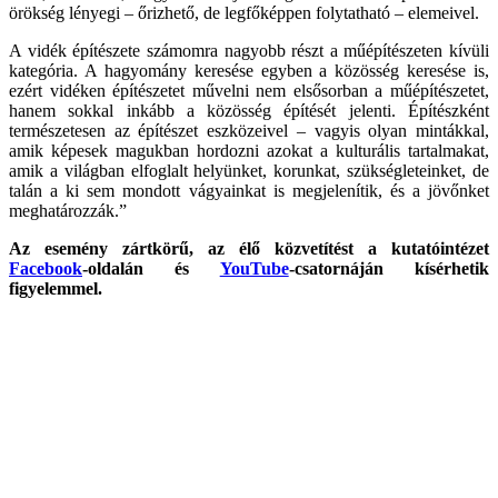
örökség lényegi – őrizhető, de legfőképpen folytatható – elemeivel.
A vidék építészete számomra nagyobb részt a műépítészeten kívüli
kategória. A hagyomány keresése egyben a közösség keresése is,
ezért vidéken építészetet művelni nem elsősorban a műépítészetet,
hanem sokkal inkább a közösség építését jelenti. Építészként
természetesen az építészet eszközeivel – vagyis olyan mintákkal,
amik képesek magukban hordozni azokat a kulturális tartalmakat,
amik a világban elfoglalt helyünket, korunkat, szükségleteinket, de
talán a ki sem mondott vágyainkat is megjelenítik, és a jövőnket
meghatározzák.”
Az esemény zártkörű, az élő közvetítést a kutatóintézet
Facebook
-oldalán és
YouTube
-csatornáján kísérhetik
figyelemmel.