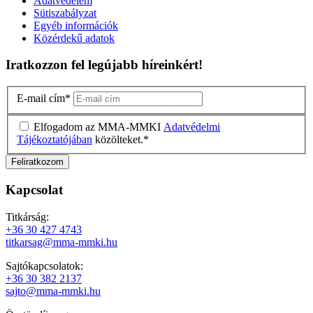
Adatvédelem
Sütiszabályzat
Egyéb információk
Közérdekű adatok
Iratkozzon fel legújabb híreinkért!
E-mail cím
*
Elfogadom az MMA-MMKI
Adatvédelmi
Tájékoztatójában
közölteket.
*
Kapcsolat
Titkárság:
+36 30 427 4743
titkarsag@mma-mmki.hu
Sajtókapcsolatok:
+36 30 382 2137
sajto@mma-mmki.hu