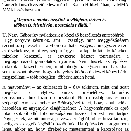
Tanszék tanszékvezetője lesz március 3-án a Hild-villában, az MMA
MMKI székházában.
„Megvan a pontos helyünk a világban, térben és
időben is, jelenlévőn, nosztalgia nélkül.”
U. Nagy Gábor így nyilatkozik a közelgő beszélgetés apropójáról:
„Egy könyvre készülök, ami – csakúgy, mint meggyőződésem
szerint az építészet is – a »bőrön át hat«. Vagyis, ami egyszerre szól
az érzékekhez, mint egy szép »tárgy« – a lapjain látható képeken,
rajzokon keresztül, és egyszerre késztet töprengésre a
megfogalmazott gondolatok nyomán. Nem hiszek az építészet
didaktikus közvetítésében, mint ahogy az egy-értelmű házakban
sem. Viszont hiszem, hogy a helyéhez kötődő építészet képes bárkit
megszólítani – több rétegűen, többértelműen hatni.
A hagyományt – az építészetét is – úgy tekintem, mint ami segít
megőrizni a helyhez, annak történetéhez, kulturális
szubsztanciájához fűződő kapcsolatot. Nem nosztalgikus és nem
szépelgő. Amit az ember az örökségével tehet, hogy tanul belőle,
hasonlóan az anyanyelv elsajátításához. A hagyománynak az apró
lokalitásokból álló folytonosságában hiszek. Ha ezt nem tartjuk
lényegesnek, az otthonosság elvész a világból, nincs hová tartozni,
pedig ez az egyik legősibb ösztönünk. Ha építészként programom
lehet, akkor az, hogy törekedjek megteremteni a kapcsolatot az