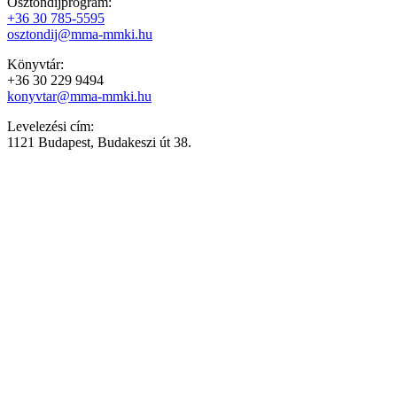
Ösztöndíjprogram:
+36 30 785-5595
osztondij@mma-mmki.hu
Könyvtár:
+36 30 229 9494
konyvtar@mma-mmki.hu
Levelezési cím:
1121 Budapest, Budakeszi út 38.