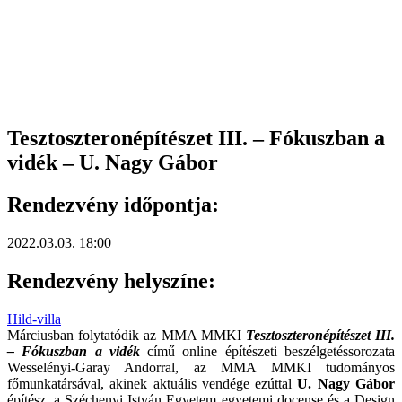
Tesztoszteronépítészet III. – Fókuszban a
vidék – U. Nagy Gábor
Rendezvény időpontja:
2022.03.03. 18:00
Rendezvény helyszíne:
Hild-villa
Márciusban folytatódik az MMA MMKI
Tesztoszteronépítészet III.
– Fókuszban a vidék
című online építészeti beszélgetéssorozata
Wesselényi-Garay Andorral, az MMA MMKI tudományos
főmunkatársával, akinek aktuális vendége ezúttal
U. Nagy Gábor
építész, a Széchenyi István Egyetem egyetemi docense és a Design