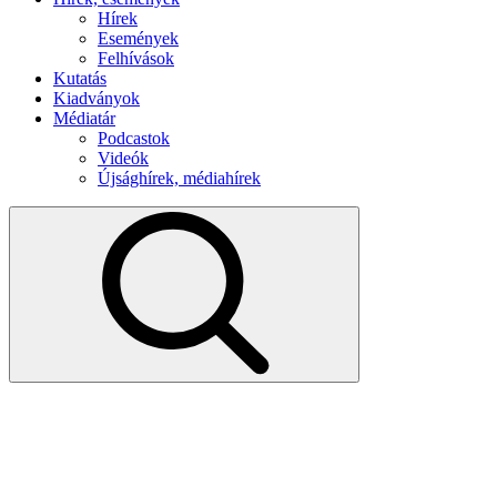
Hírek
Események
Felhívások
Kutatás
Kiadványok
Médiatár
Podcastok
Videók
Újsághírek, médiahírek