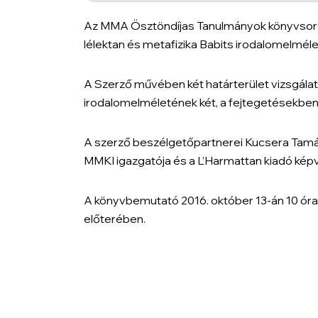
Az MMA Ösztöndíjas Tanulmányok könyvsorozat
lélektan és metafizika Babits irodalomelmé
A Szerző művében két határterület vizsgálatáv
irodalomelméletének két, a fejtegetésekbe
A szerző beszélgetőpartnerei Kucsera Tamá
MMKI igazgatója és a L’Harmattan kiadó ké
A könyvbemutató 2016. október 13-án 10 óra
előterében.