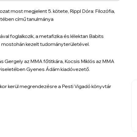
 most megjelent 5. kötete, Rippl Dóra: Filozófia,
letében című tanulmánya
al foglalkozik, a metafizika és lélektan Babits
n mostohán kezelt tudományterületével.
s Gergely az MMA főtitkára, Kocsis Miklós az MMA
pviseletében Gyenes Ádám kiadóvezető.
kor kerül megrendezésre a Pesti Vigadó könyvtár