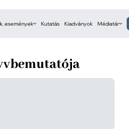
ek, események
Kutatás
Kiadványok
Médiatár
yvbemutatója