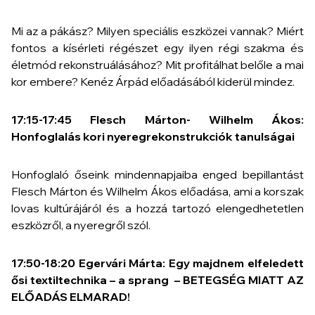
Mi az a pákász? Milyen speciális eszközei vannak? Miért
fontos a kísérleti régészet egy ilyen régi szakma és
életmód rekonstruálásához? Mit profitálhat belőle a mai
kor embere? Kenéz Árpád előadásából kiderül mindez.
17:15-17:45 Flesch Márton- Wilhelm Ákos:
Honfoglalás kori nyeregrekonstrukciók tanulságai
Honfoglaló őseink mindennapjaiba enged bepillantást
Flesch Márton és Wilhelm Ákos előadása, ami a korszak
lovas kultúrájáról és a hozzá tartozó elengedhetetlen
eszközről, a nyeregről szól.
17:50-18:20
Egervári Márta: Egy majdnem elfeledett
ősi textiltechnika – a sprang – BETEGSÉG MIATT AZ
ELŐADÁS ELMARAD!