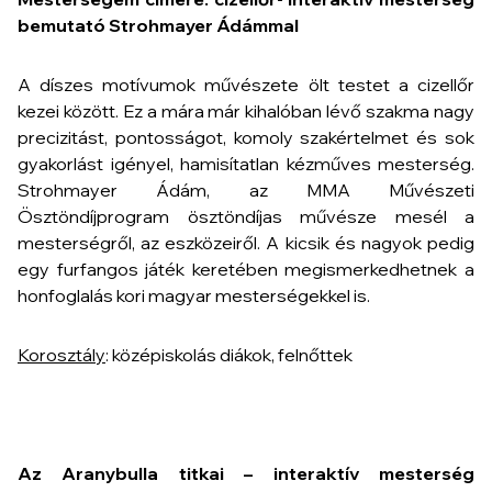
bemutató Strohmayer Ádámmal
A díszes motívumok művészete ölt testet a cizellőr
kezei között. Ez a mára már kihalóban lévő szakma nagy
precizitást, pontosságot, komoly szakértelmet és sok
gyakorlást igényel, hamisítatlan kézműves mesterség.
Strohmayer Ádám, az MMA Művészeti
Ösztöndíjprogram ösztöndíjas művésze mesél a
mesterségről, az eszközeiről. A kicsik és nagyok pedig
egy furfangos játék keretében megismerkedhetnek a
honfoglalás kori magyar mesterségekkel is.
Korosztály
: középiskolás diákok, felnőttek
Az Aranybulla titkai – interaktív mesterség