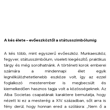
A kés élete – evőeszköztől a státusszimbólumig
A kés több, mint egyszerű evőeszköz. Munkaeszköz,
fegyver, státusszimbólum, viseleti kiegészítő, praktikus
tárgy és még sorolhatnánk. A történeti korok emberei
számára a mindennapi élet egyik
legnélkülözhetetlenebb eszköze volt, így az ezzel
foglalkozó mesterember is megbecsült és
kiemelkedően hasznos tagja volt a közösségeknek. Az
Alba Societas csapatának karaktere bemutatja, hogy
nézett ki ez a mesterég a XIV. században, sőt arra is
fény derül, hogy honnan ered a szólásra: „Nem ő a