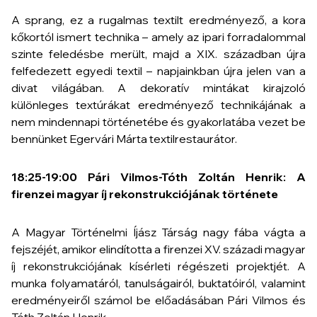
A sprang, ez a rugalmas textilt eredményező, a kora
kőkortól ismert technika – amely az ipari forradalommal
szinte feledésbe merült, majd a XIX. században újra
felfedezett egyedi textil – napjainkban újra jelen van a
divat világában. A dekoratív mintákat kirajzoló
különleges textúrákat eredményező technikájának a
nem mindennapi történetébe és gyakorlatába vezet be
bennünket Egervári Márta textilrestaurátor.
18:25-19:00
Pári Vilmos-Tóth Zoltán Henrik: A
firenzei magyar íj rekonstrukciójának története
A Magyar Történelmi Íjász Társág nagy fába vágta a
fejszéjét, amikor elindította a firenzei XV. századi magyar
íj rekonstrukciójának kísérleti régészeti projektjét. A
munka folyamatáról, tanulságairól, buktatóiról, valamint
eredményeiről számol be előadásában Pári Vilmos és