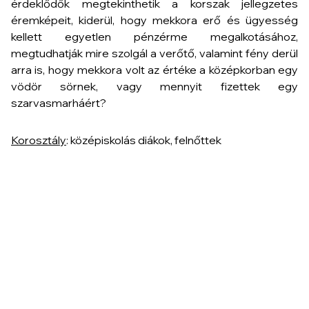
érdeklődők megtekinthetik a korszak jellegzetes
éremképeit, kiderül, hogy mekkora erő és ügyesség
kellett egyetlen pénzérme megalkotásához,
megtudhatják mire szolgál a verőtő, valamint fény derül
arra is, hogy mekkora volt az értéke a középkorban egy
vödör sörnek, vagy mennyit fizettek egy
szarvasmarháért?
Korosztály
: középiskolás diákok, felnőttek