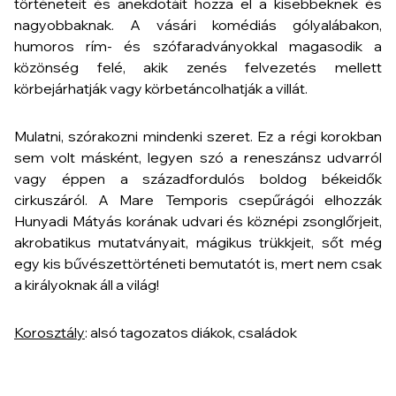
történeteit és anekdotáit hozza el a kisebbeknek és
nagyobbaknak. A vásári komédiás gólyalábakon,
humoros rím- és szófaradványokkal magasodik a
közönség felé, akik zenés felvezetés mellett
körbejárhatják vagy körbetáncolhatják a villát.
Mulatni, szórakozni mindenki szeret. Ez a régi korokban
sem volt másként, legyen szó a reneszánsz udvarról
vagy éppen a századfordulós boldog békeidők
cirkuszáról. A Mare Temporis csepűrágói elhozzák
Hunyadi Mátyás korának udvari és köznépi zsonglőrjeit,
akrobatikus mutatványait, mágikus trükkjeit, sőt még
egy kis bűvészettörténeti bemutatót is, mert nem csak
a királyoknak áll a világ!
Korosztály
: alsó tagozatos diákok, családok