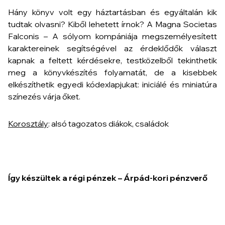
Hány könyv volt egy háztartásban és egyáltalán kik
tudtak olvasni? Kiből lehetett írnok? A Magna Societas
Falconis – A sólyom kompániája megszemélyesített
karaktereinek segítségével az érdeklődők választ
kapnak a feltett kérdésekre, testközelből tekinthetik
meg a könyvkészítés folyamatát, de a kisebbek
elkészíthetik egyedi kódexlapjukat: iniciálé és miniatúra
színezés várja őket.
Korosztály
: alsó tagozatos diákok, családok
Így készültek a régi pénzek – Árpád-kori pénzverő