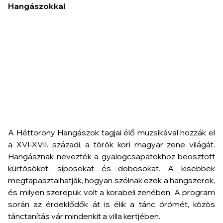
Hangászokkal
A Héttorony Hangászok tagjai élő muzsikával hozzák el
a XVI-XVII. századi, a török kori magyar zene világát.
Hangásznak nevezték a gyalogcsapatokhoz beosztott
kürtösöket, síposokat és dobosokat. A kisebbek
megtapasztalhatják, hogyan szólnak ezek a hangszerek,
és milyen szerepük volt a korabeli zenében. A program
során az érdeklődők át is élik a tánc örömét, közös
tánctanítás vár mindenkit a villa kertjében.