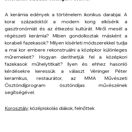
A kerámia edények a történelem ikonikus darabjai. A
korai századoktól a modern korig elkísérik a
gasztronómiát és az étkezési kultúrát. Miről mesél a
régészeti kerámia? Miben gondolkoztak másként a
korabeli fazekasok? Milyen kísérleti módszerekkel tudja
a mai kor embere rekonstruálni a középkor különleges
műremekeit? Hogyan deríthetjük fel a középkori
fazekasok műhelytitkait? Ilyen és ehhez hasonló
kérdésekre keressük a választ Véninger Péter
keramikus, restaurátor, az MMA Művészeti
Ösztöndíjprogram ösztöndíjas művészének
segítségével.
Korosztály
: középiskolás diákok, felnőttek