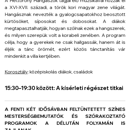
A Héttorony Hangászok tagjai élő muzsikával hozzák el
a XVI-XVII. századi, a török kori magyar zene világát.
Hangásznak nevezték a gyalogcsapatokhoz beosztott
kürtösöket, síposokat és dobosokat. A diákok
megtapasztalhatják, hogyan szólnak ezek a hangszerek,
és milyen szerepük volt a korabeli zenében. A program
célja, hogy a gyerekek ne csak hallgassák, hanem át is
éljék a tánc örömét, ezért közös tánctanítás vár
mindenkit a villa kertjében.
Korosztály
: középiskolás diákok, családok
15:30–19:30 között: A kísérleti régészet titkai
A FENTI KÉT IDŐSÁVBAN FELTÜNTETETT SZÍNES
MESTERSÉGBEMUTATÓK ÉS SZÓRAKOZTATÓ
PROGRAMOK A DÉLUTÁN FOLYAMÁN IS