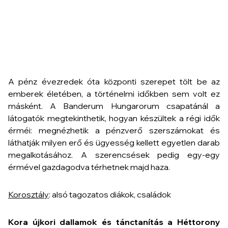
A pénz évezredek óta központi szerepet tölt be az
emberek életében, a történelmi időkben sem volt ez
másként. A Banderum Hungarorum csapatánál a
látogatók megtekinthetik, hogyan készültek a régi idők
érméi: megnézhetik a pénzverő szerszámokat és
láthatják milyen erő és ügyesség kellett egyetlen darab
megalkotásához. A szerencsések pedig egy-egy
érmével gazdagodva térhetnek majd haza.
Korosztály
: alsó tagozatos diákok, családok
Kora újkori dallamok és tánctanítás a Héttorony