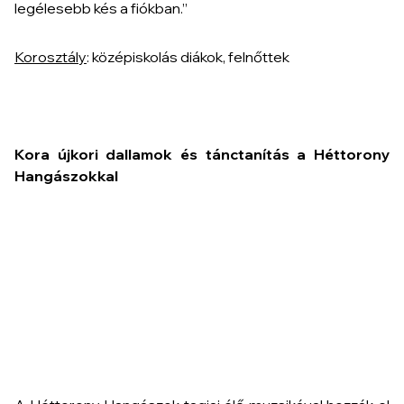
legélesebb kés a fiókban.”
Korosztály
: középiskolás diákok, felnőttek
Kora újkori dallamok és tánctanítás a Héttorony
Hangászokkal