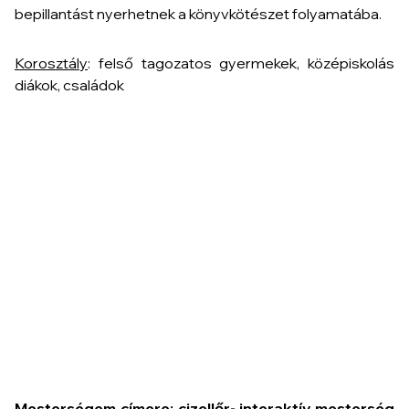
bepillantást nyerhetnek a könyvkötészet folyamatába.
Korosztály
: felső tagozatos gyermekek, középiskolás
diákok, családok
Mesterségem címere: cizellőr- interaktív mesterség