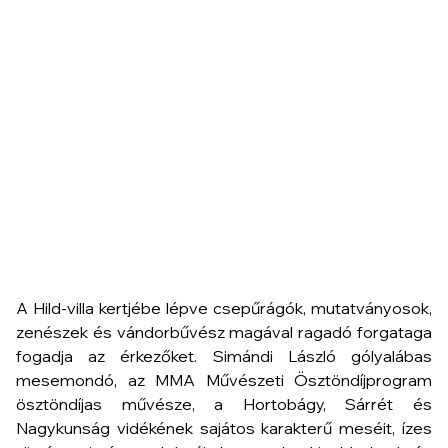
A Hild-villa kertjébe lépve csepűrágók, mutatványosok,
zenészek és vándorbűvész magával ragadó forgataga
fogadja az érkezőket. Simándi László gólyalábas
mesemondó, az MMA Művészeti Ösztöndíjprogram
ösztöndíjas művésze, a Hortobágy, Sárrét és
Nagykunság vidékének sajátos karakterű meséit, ízes