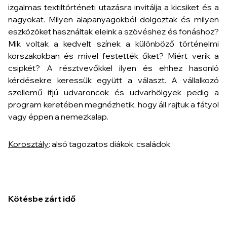
izgalmas textiltörténeti utazásra invitálja a kicsiket és a
nagyokat. Milyen alapanyagokból dolgoztak és milyen
eszközöket használtak eleink a szövéshez és fonáshoz?
Mik voltak a kedvelt színek a különböző történelmi
korszakokban és mivel festették őket? Miért verik a
csipkét? A résztvevőkkel ilyen és ehhez hasonló
kérdésekre keressük együtt a választ. A vállalkozó
szellemű ifjú udvaroncok és udvarhölgyek pedig a
program keretében megnézhetik, hogy áll rajtuk a fátyol
vagy éppen a nemezkalap.
Korosztály
: alsó tagozatos diákok, családok
Kötésbe zárt idő