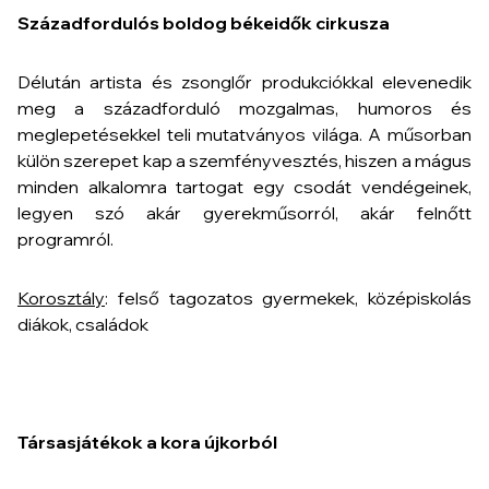
Századfordulós boldog békeidők cirkusza
Délután artista és zsonglőr produkciókkal elevenedik
meg a századforduló mozgalmas, humoros és
meglepetésekkel teli mutatványos világa. A műsorban
külön szerepet kap a szemfényvesztés, hiszen a mágus
minden alkalomra tartogat egy csodát vendégeinek,
legyen szó akár gyerekműsorról, akár felnőtt
programról.
Korosztály
: felső tagozatos gyermekek, középiskolás
diákok, családok
Társasjátékok a kora újkorból