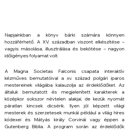
Napjainkban a könyv bárki számára könnyen
hozzáférhető. A XV. században viszont elkészítése –
vagyis másolása, illusztrálása és bekötése – nagyon
időigényes folyamat volt.
A Magna Societas Falconis csapata interaktív
kézműves bemutatóival a xv. század polgári iparos
mestereinek világába kalauzolja az érdeklődőket. Az
általuk bemutatott és megjelenített karakterek a
középkor sokszor névtelen alakjai, de kezük nyomát
páratlan kincsek dicsérik. Ilyen jól képzett világi
mesterek és szerzetesek munkái például a világ híres
kódexei és Mátyás király Corvinái vagy éppen a
Gutenberg Biblia. A program során az érdeklődők