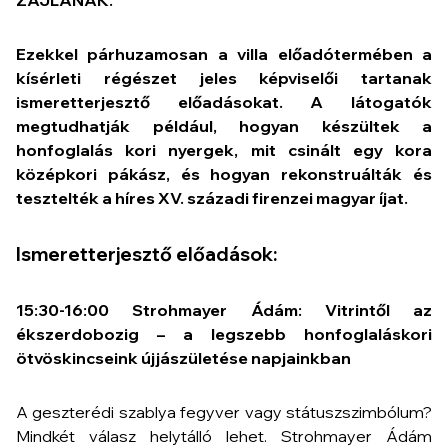
ZAJLANAK.
Ezekkel párhuzamosan a villa előadótermében a
kísérleti régészet jeles képviselői tartanak
ismeretterjesztő előadásokat.
A látogatók
megtudhatják például, hogyan készültek a
honfoglalás kori nyergek, mit csinált egy kora
középkori pákász, és hogyan rekonstruálták és
tesztelték a híres XV. századi firenzei magyar íjat.
Ismeretterjesztő előadások:
15:30-16:00
Strohmayer Ádám: Vitrintől az
ékszerdobozig – a legszebb honfoglaláskori
ötvöskincseink újjászületése napjainkban
A geszterédi szablya fegyver vagy státuszszimbólum?
Mindkét válasz helytálló lehet. Strohmayer Ádám