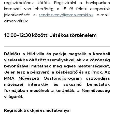
regisztrációhoz kötött. Regisztrálni a honlapunkon
keresztül van lehetőség, a 15 fő feletti csoportok
jelentkezését a
rendezveny@mma-mmki.hu
e-mail-
címen várjuk.
10:00–12:30 között: Játékos történelem
Délelőtt a Hild-villa és parkja megtelik a korabeli
viseletekbe öltözött személyekkel, akik a közönség
bevonásával mutatnak meg egyes mesterségeket,
Jelen lesz a pénzverő, a késkészítő és az írnok. Az
MMA Művészeti Ösztöndíjprogram ösztöndíjas
művészei interaktív és sokszínű bemutatók
formájában mesélnek a kerámiák, a fémművesség
világáról.
Régi idők
trükkjei és mutatványai