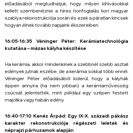
előadásából megtudhatjuk, hogy milyen kihívásokkal
kellett szembenéznie a híres honfoglalás kori magyar
szablya rekonstrukciója során és ezek a páratlan kincsek
hogyan élnek tovább napjaink ékszereiben.
16:05-16:35 Véninger Péter: Kerámiatechnológia
kutatása – mázas kályha készítése
Ha kerámia, akkor mindenkinek a szebbnél szebb asztali
edények jutnak eszébe, de a kerámia sokkal több ennél.
Véninger Péter előadásából kiderül, hogy a kályhák
éppen annyira (ha nem jobban) a kerámiaművesség
csúcsát jelentették, mint például egy szépen festett
majolika vagy habán edény.
16:40-17:10 Kenéz Árpád: Egy IX-X. századi pákász
karakter rekonstrukciója régészeti leletek és
néprajzi párhuzamok alapján