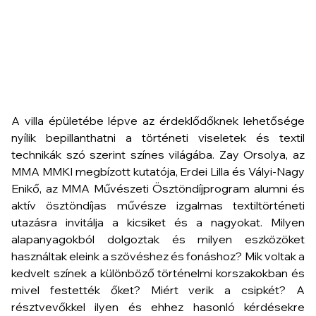
A villa épületébe lépve az érdeklődőknek lehetősége
nyílik bepillanthatni a történeti viseletek és textil
technikák szó szerint színes világába. Zay Orsolya, az
MMA MMKI megbízott kutatója, Erdei Lilla és Vályi-Nagy
Enikő, az MMA Művészeti Ösztöndíjprogram alumni és
aktív ösztöndíjas művésze izgalmas textiltörténeti
utazásra invitálja a kicsiket és a nagyokat. Milyen
alapanyagokból dolgoztak és milyen eszközöket
használtak eleink a szövéshez és fonáshoz? Mik voltak a
kedvelt színek a különböző történelmi korszakokban és
mivel festették őket? Miért verik a csipkét? A
résztvevőkkel ilyen és ehhez hasonló kérdésekre