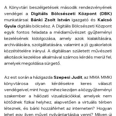
A
Könyvtári beszélgetések
második rendezvényének
vendégei a
Digitális Bölcsészeti Központ (DBK)
munkatársai:
Bánki Zsolt István
igazgató és
Kalcsó
Gyula
digitális bölcsész. A Digitális Bölcsészeti Központ
egyik fontos feladata a médiaművészet gyűjteményi
kezelésének kidolgozása, amely azok kialakítására,
archiválására, szolgáltatására, valamint a jó gyakorlatok
közzétételére irányul. A digitálisan született művészeti
alkotások kezelése alkalmával számos kérdés merül fel,
amelyek megoldása sürgető.
Az est során a házigazda
Szepesi Judit
, az MMA MMKI
könyvtárosa olyan kérdésekre keres választ
vendégeivel, mint hogy mihez kezdjen a közgyűjteményi
szakember a hálózati vizualizációkkal, amelyek nem
kötődnek fizikai helyhez, alapvetően a virtuális térben
léteznek, és bárki hozzáférhet az interneten? Hogyan
lehet egy ilyen művet nyilvántartásba venni? Milyen új