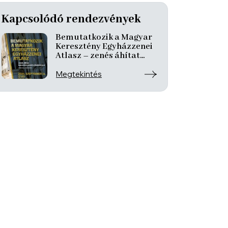
Kapcsolódó rendezvények
Bemutatkozik a Magyar
Keresztény Egyházzenei
Atlasz – zenés áhítat
ismeretterjesztő
előadásokkal
Megtekintés