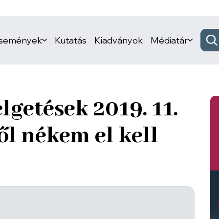
események
Kutatás
Kiadványok
Médiatár
lgetések 2019. 11.
ől nékem el kell