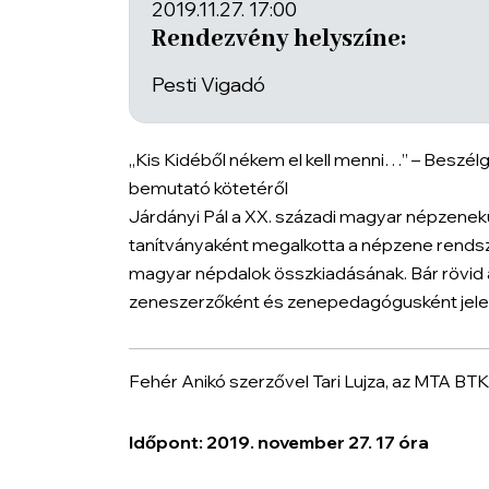
2019.11.27. 17:00
Rendezvény helyszíne:
Pesti Vigadó
„Kis Kidéből nékem el kell menni…” – Beszél
bemutató kötetéről
Járdányi Pál a XX. századi magyar népzenek
tanítványaként megalkotta a népzene rendsz
magyar népdalok összkiadásának. Bár rövid al
zeneszerzőként és zenepedagógusként jelen
Fehér Anikó szerzővel Tari Lujza, az MTA B
Időpont: 2019. november 27. 17 óra