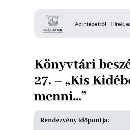
Az intézetről
Hírek, 
Könyvtári beszé
27. – „Kis Kidéb
menni…”
Rendezvény időpontja: