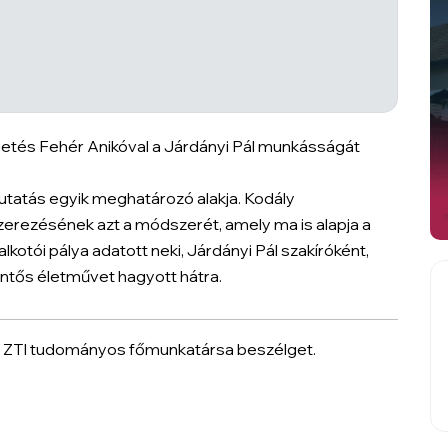
getés Fehér Anikóval a Járdányi Pál munkásságát
utatás egyik meghatározó alakja. Kodály
erezésének azt a módszerét, amely ma is alapja a
kotói pálya adatott neki, Járdányi Pál szakíróként,
tős életművet hagyott hátra.
TK ZTI tudományos főmunkatársa beszélget.