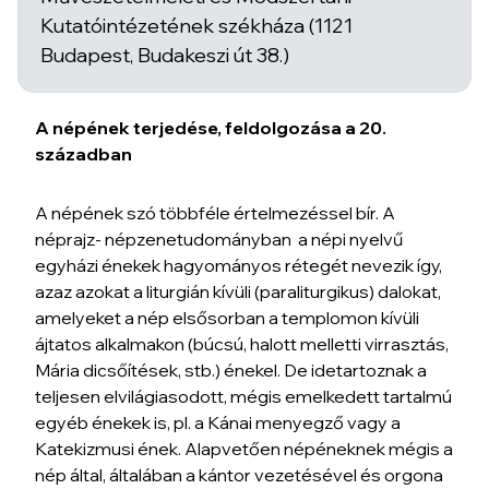
Kutatóintézetének székháza (1121
Budapest, Budakeszi út 38.)
A népének terjedése, feldolgozása a 20.
században
A népének szó többféle értelmezéssel bír. A
néprajz- népzenetudományban a népi nyelvű
egyházi énekek hagyományos rétegét nevezik így,
azaz azokat a liturgián kívüli (paraliturgikus) dalokat,
amelyeket a nép elsősorban a templomon kívüli
ájtatos alkalmakon (búcsú, halott melletti virrasztás,
Mária dicsőítések, stb.) énekel. De idetartoznak a
teljesen elvilágiasodott, mégis emelkedett tartalmú
egyéb énekek is, pl. a Kánai menyegző vagy a
Katekizmusi ének. Alapvetően népéneknek mégis a
nép által, általában a kántor vezetésével és orgona