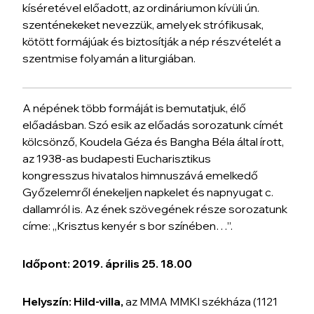
kíséretével előadott, az ordináriumon kívüli ún.
szenténekeket nevezzük, amelyek strófikusak,
kötött formájúak és biztosítják a nép részvételét a
szentmise folyamán a liturgiában.
A népének több formáját is bemutatjuk, élő
előadásban. Szó esik az előadás sorozatunk címét
kölcsönző, Koudela Géza és Bangha Béla által írott,
az 1938-as budapesti Eucharisztikus
kongresszus hivatalos himnuszává emelkedő
Győzelemről énekeljen napkelet és napnyugat c.
dallamról is. Az ének szövegének része sorozatunk
címe: „Krisztus kenyér s bor színében…”.
Időpont: 2019. április 25. 18.00
Helyszín: Hild-villa,
az MMA MMKI székháza (1121