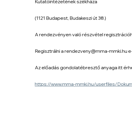
Kutatóintézetének székháza
(1121 Budapest, Budakeszi út 38.)
A rendezvényen való részvétel regisztrációh
Regisztrálni a rendezveny@mma-mmki.hu e-m
Az előadás gondolatébresztő anyaga itt érhe
https://www.mma-mmki.hu/userfiles/Doku