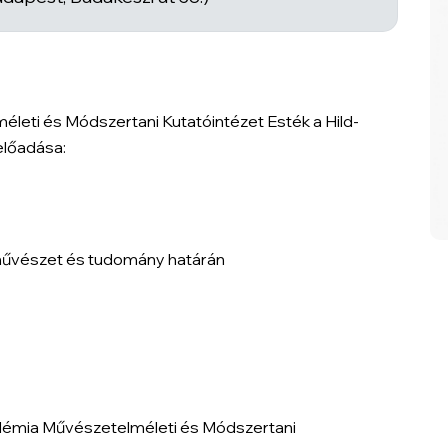
eti és Módszertani Kutatóintézet Esték a Hild-
előadása:
 művészet és tudomány határán
kadémia Művészetelméleti és Módszertani