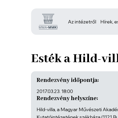
Az intézetről
Hírek, 
Esték a Hild-vi
Rendezvény időpontja:
2017.03.23. 18:00
Rendezvény helyszíne:
Hild-villa, a Magyar Művészeti Akad
Kutatóintézetének székháza (1121 Bu