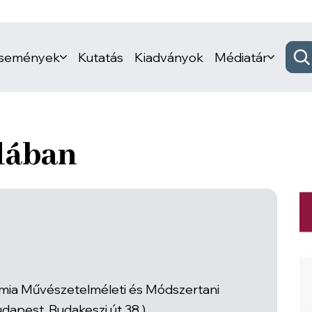
események
Kutatás
Kiadványok
Médiatár
llában
émia Művészetelméleti és Módszertani
dapest, Budakeszi út 38.)