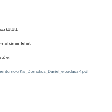
oz kötött.
ail címen lehet.
tő el:
mentumok/Kis_Domokos_Daniel_eloadasa-1.pdf