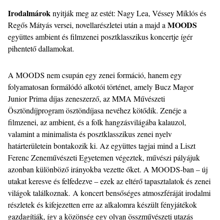
Irodalmárok
nyitják meg az estét: Nagy Lea, Véssey Miklós és
MOODS
Regős Mátyás versei, novellarészletei után a majd a
együttes ambient és filmzenei posztklasszikus koncertje ígér
pihentető dallamokat.
A MOODS nem csupán egy zenei formáció, hanem egy
folyamatosan formálódó alkotói történet, amely Bucz Magor
Junior Prima díjas zeneszerző, az MMA Művészeti
Ösztöndíjprogram ösztöndíjasa nevéhez kötődik. Zenéje a
filmzenei, az ambient, és a folk hangzásvilágába kalauzol,
valamint a minimalista és posztklasszikus zenei nyelv
határterületein bontakozik ki. Az együttes tagjai mind a Liszt
Ferenc Zeneművészeti Egyetemen végeztek, művészi pályájuk
azonban különböző irányokba vezette őket. A MOODS-ban – új
utakat keresve és felfedezve – ezek az eltérő tapasztalatok és zenei
világok találkoznak.
A koncert bensőséges atmoszféráját irodalmi
részletek és kifejezetten erre az alkalomra készült fényjátékok
gazdagítják, így a közönség egy olyan összművészeti utazás