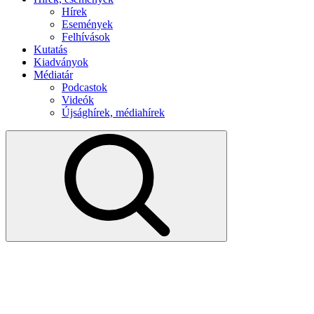
Hírek
Események
Felhívások
Kutatás
Kiadványok
Médiatár
Podcastok
Videók
Újsághírek, médiahírek