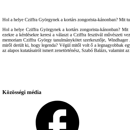
Hol a helye Cziffra Györgynek a kortárs zongorista-kánonban? Mit tu
Hol a helye Cziffra Györgynek a kortárs zongorista-kánonban? Mit t
ezekre a kérdésekre keresi a választ a Cziffra fesztivál művészeti v
memoriam Cziffra György tanulmánykötet szerkesztője, Windhager Á
miről derült ki, hogy legenda? Végül mitől volt ő a legnagyobbak egy
az alapos kutatásairól ismert zenetörténész, Szabó Balázs, valamint
Közösségi média