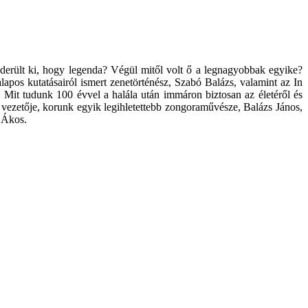
 derült ki, hogy legenda? Végül mitől volt ő a legnagyobbak egyike?
lapos kutatásairól ismert zenetörténész, Szabó Balázs, valamint az In
it tudunk 100 évvel a halála után immáron biztosan az életéről és
i vezetője, korunk egyik legihletettebb zongoraművésze, Balázs János,
 Ákos.