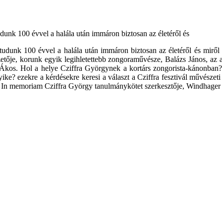
dunk 100 évvel a halála után immáron biztosan az életéről és
udunk 100 évvel a halála után immáron biztosan az életéről és miről
ezetője, korunk egyik legihletettebb zongoraművésze, Balázs János, az a
kos. Hol a helye Cziffra Györgynek a kortárs zongorista-kánonban? M
ike? ezekre a kérdésekre keresi a választ a Cziffra fesztivál művészet
 az In memoriam Cziffra György tanulmánykötet szerkesztője, Windhager