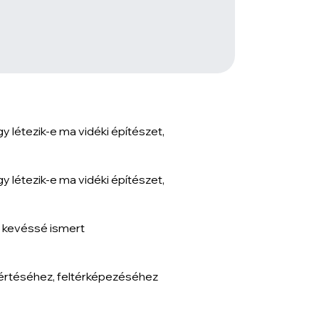
y létezik-e ma vidéki építészet,
y létezik-e ma vidéki építészet,
y kevéssé ismert
gértéséhez, feltérképezéséhez