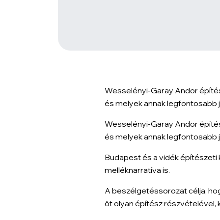
Wesselényi-Garay Andor építész 
és melyek annak legfontosabb j
Wesselényi-Garay Andor építész 
és melyek annak legfontosabb j
Budapest és a vidék építészeti
melléknarratíva is.
A beszélgetéssorozat célja, ho
öt olyan építész részvételével, 