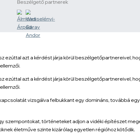
Beszélgető partnerek
ezúttal azt a kérdést járja körül beszélgetőpartnereivel, hog
ellemzői.
ezúttal azt a kérdést járja körül beszélgetőpartnereivel, hog
ellemzői.
 kapcsolatát vizsgálva felbukkant egy domináns, továbbá eg
gy szempontokat, történeteket adjon a vidéki építészet me
kiknek életműve szinte kizárólag egyetlen régióhoz kötődik.