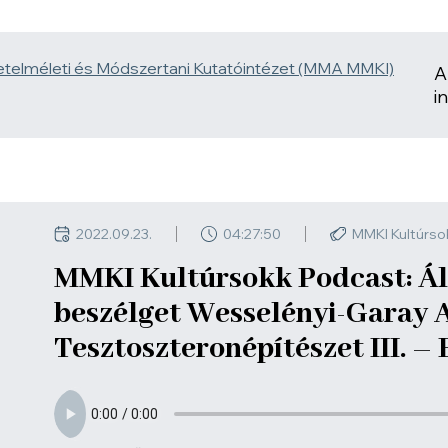
A
i
2022.09.23.
04:27:50
MMKI Kultúrso
MMKI Kultúrsokk Podcast: Á
beszélget Wesselényi-Garay 
Tesztoszteronépítészet III. –