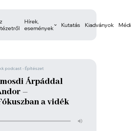
z
Hírek,
Kutatás
Kiadványok
Médi
ntézetről
események
kk podcast - Építészet
lmosdi Árpáddal
Andor –
 Fókuszban a vidék