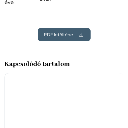
éve:
PDF letöltése
Kapcsolódó tartalom