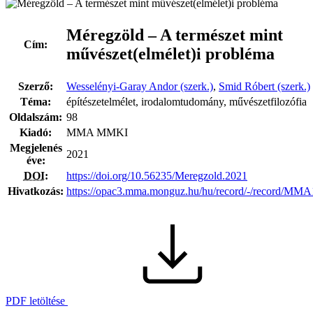
Méregzöld – A természet mint
Cím:
művészet(elmélet)i probléma
Szerző:
Wesselényi-Garay Andor (szerk.)
,
Smid Róbert (szerk.)
Téma:
építészetelmélet, irodalomtudomány, művészetfilozófia
Oldalszám:
98
Kiadó:
MMA MMKI
Megjelenés
2021
éve:
DOI
:
https://doi.org/10.56235/Meregzold.2021
Hivatkozás:
https://opac3.mma.monguz.hu/hu/record/-/record/MM
PDF letöltése