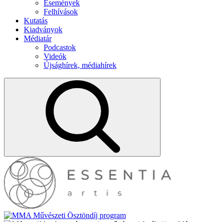
Események
Felhívások
Kutatás
Kiadványok
Médiatár
Podcastok
Videók
Újsághírek, médiahírek