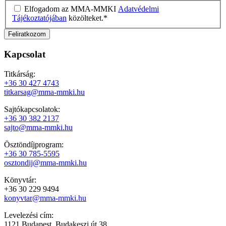
Elfogadom az MMA-MMKI
Adatvédelmi
Tájékoztatójában
közölteket.
*
Kapcsolat
Titkárság:
+36 30 427 4743
titkarsag@mma-mmki.hu
Sajtókapcsolatok:
+36 30 382 2137
sajto@mma-mmki.hu
Ösztöndíjprogram:
+36 30 785-5595
osztondij@mma-mmki.hu
Könyvtár:
+36 30 229 9494
konyvtar@mma-mmki.hu
Levelezési cím:
1121 Budapest, Budakeszi út 38.