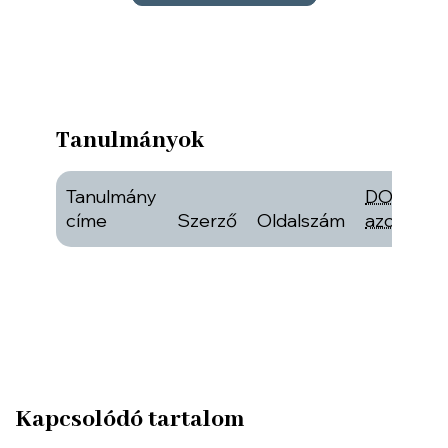
Tanulmányok
Tanulmány
DOI
címe
Szerző
Oldalszám
azonosító
Kapcsolódó tartalom