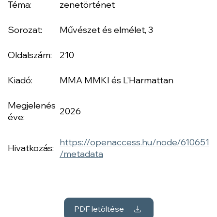
Téma:
zenetörténet
Sorozat:
Művészet és elmélet, 3
Oldalszám:
210
Kiadó:
MMA MMKI és L'Harmattan
Megjelenés
2026
éve:
https://openaccess.hu/node/610651
Hivatkozás:
/metadata
PDF letöltése